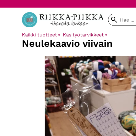
Kaikki tuotteet
‪»
Käsityötarvikkeet
‪»
Neulekaavio viivain