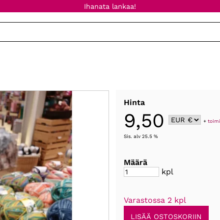
Ihanata lankaa!
Hinta
9,50
+
toim
Sis. alv 25.5 %
Määrä
kpl
Varastossa 2 kpl