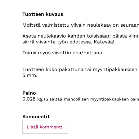
Tuotteen kuvaus
Mdf:stä valmistettu viivain neulekaavion seuraa
Aseta neulekaavio kahden toisissaan päistä kiinni
siirrä viivainta työn edetessä. Kätevää!
Toimii myös viivottimena/mittana.
Tuotteen koko pakattuna tai myyntipakkauksen 
5 mm.
Paino
0,028
kg
(Sisältää mahdollisen myyntipakkauksen pain
Kommentit
Lisää kommentti