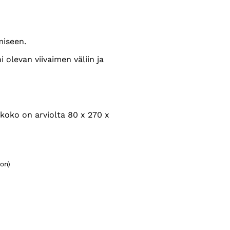
miseen.
 olevan viivaimen väliin ja
koko on arviolta 80 x 270 x
on)