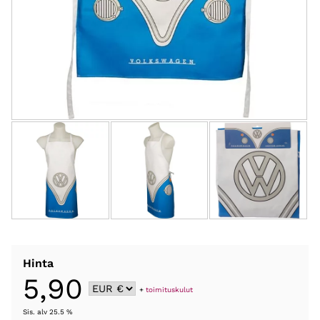
Hinta
5,90
+
toimituskulut
Sis. alv 25.5 %