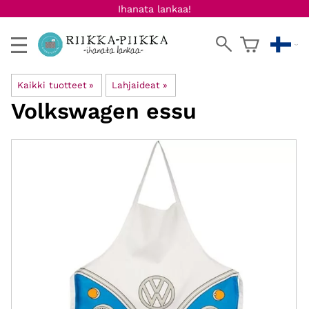
Ihanata lankaa!
Kaikki tuotteet
‪»
Lahjaideat
‪»
Volkswagen essu