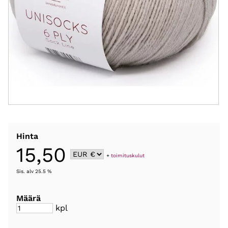
Hinta
15,50
+
toimituskulut
Sis. alv 25.5 %
Määrä
kpl