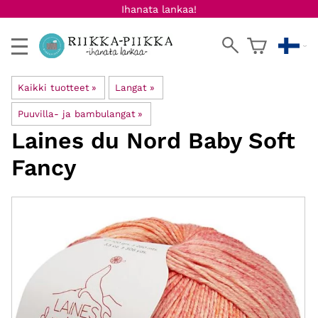
Ihanata lankaa!
Kaikki tuotteet
‪»
Langat
‪»
Puuvilla- ja bambulangat
‪»
Laines du Nord
Baby Soft
Fancy