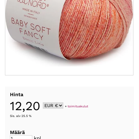
Hinta
12,20
+
toimituskulut
Sis. alv 25.5 %
Määrä
kpl