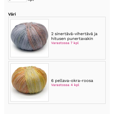
Väri
2 sinertävä-vihertävä ja
hitusen punertavakin
Varastossa 7 kpl
6 pellava-okra-roosa
Varastossa 4 kpl