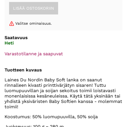
Valitse ominaisuus.
Saatavuus
Heti
Varastotilanne ja saapuvat
Tuotteen kuvaus
Laines Du Nordin Baby Soft lanka on saanut
rinnalleen kivasti printtivärjätyn sisaren! Tuttu
luomupuuvillan ja soijan sekoitus toimii loistavasti
monenlaisissa kesäneuleissa. Käytä tätä yksinään tai
yhdistä yksiväristen Baby Softien kanssa - molemmat
toimii!
Koostumus: 50% luomupuuvilla, 50% soija
Juoksevuus: 100 g ~ 280 m