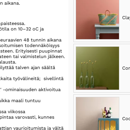
n aikana.
Cla
paisteessa.
tila on 10–32 oC ja
seuraavien 48 tunnin aikana
soitumisen todennäköisyys
asteen. Erityisesti puupinnat
ateen tai valmistelun jälkeen.
lausta.
äilyttää talven ajan säältä
Co
aita työvälineitä; sivellintä
g' -ominaisuuden aktivoitua
vaikka maali tuntuu
ssa viikossa
pintaa varovasti, kunnes
Coo
ttian vaurioitumista ja vältä