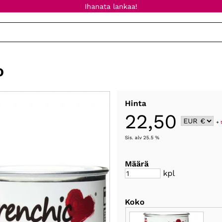
Ihanata lankaa!
o
Hinta
22,50
+
Sis. alv 25.5 %
Määrä
kpl
Koko