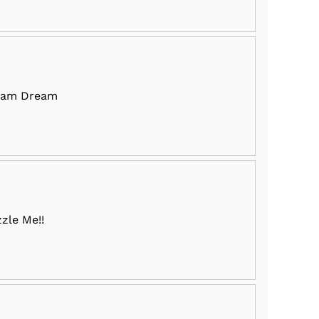
eam Dream
zle Me!!