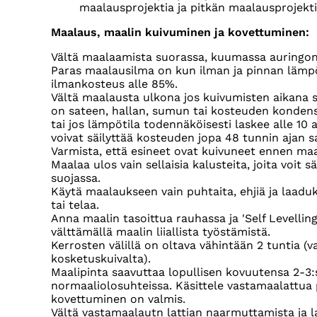
maalausprojektia ja pitkän maalausprojekti
Maalaus, maalin kuivuminen ja kovettuminen:
Vältä maalaamista suorassa, kuumassa auringon
Paras maalausilma on kun ilman ja pinnan lämpö
ilmankosteus alle 85%.
Vältä maalausta ulkona jos kuivumisten aikana 
on sateen, hallan, sumun tai kosteuden konden
tai jos lämpötila todennäköisesti laskee alle 10 
voivat säilyttää kosteuden jopa 48 tunnin ajan s
Varmista, että esineet ovat kuivuneet ennen maa
Maalaa ulos vain sellaisia kalusteita, joita voit s
suojassa.
Käytä maalaukseen vain puhtaita, ehjiä ja laadukk
tai telaa.
Anna maalin tasoittua rauhassa ja 'Self Levellin
välttämällä maalin liiallista työstämistä.
Kerrosten välillä on oltava vähintään 2 tuntia (
kosketuskuivalta).
Maalipinta saavuttaa lopullisen kovuutensa 2-3:
normaaliolosuhteissa. Käsittele vastamaalattua 
kovettuminen on valmis.
Vältä vastamaalautn lattian naarmuttamista ja la