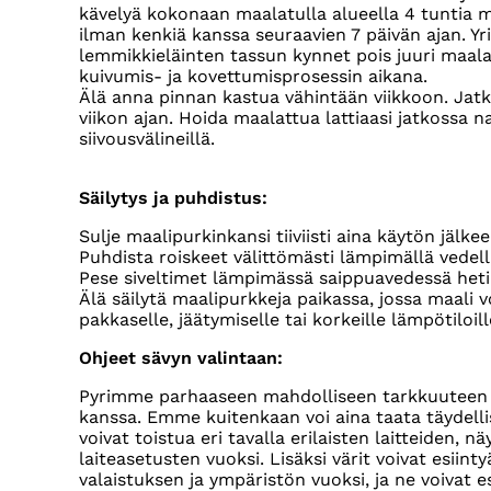
kävelyä kokonaan maalatulla alueella 4 tuntia m
ilman kenkiä kanssa seuraavien 7 päivän ajan. Yr
lemmikkieläinten tassun kynnet pois juuri maala
kuivumis- ja kovettumisprosessin aikana.
Älä anna pinnan kastua vähintään viikkoon. Jatka
viikon ajan. Hoida maalattua lattiaasi jatkossa
siivousvälineillä.
Säilytys ja puhdistus:
Sulje maalipurkinkansi tiiviisti aina käytön jälkee
Puhdista roiskeet välittömästi lämpimällä vedell
Pese siveltimet lämpimässä saippuavedessä heti
Älä säilytä maalipurkkeja paikassa, jossa maali v
pakkaselle, jäätymiselle tai korkeille lämpötiloill
Ohjeet sävyn valintaan:
Pyrimme parhaaseen mahdolliseen tarkkuuteen 
kanssa. Emme kuitenkaan voi aina taata täydellis
voivat toistua eri tavalla erilaisten laitteiden, n
laiteasetusten vuoksi. Lisäksi värit voivat esiinty
valaistuksen ja ympäristön vuoksi, ja ne voivat es