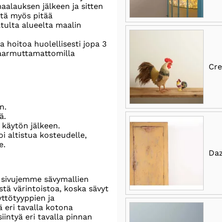
aalauksen jälkeen ja sitten
itä myös pitää
tulta alueelta maalin
 hoitoa huolellisesti jopa 3
 naarmuttamattomilla
Cr
n.
ä.
 käytön jälkeen.
oi altistua kosteudelle,
e.
Daz
sivujemme sävymallien
tä värintoistoa, koska sävyt
äyttötyyppien ja
ä eri tavalla kotona
iintyä eri tavalla pinnan