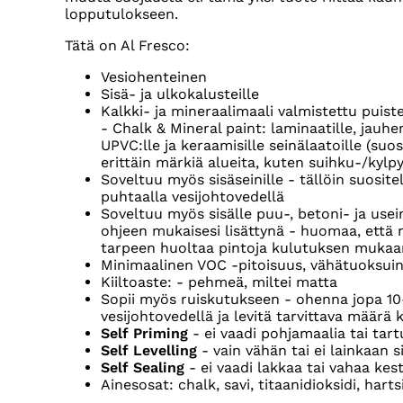
lopputulokseen.
Tätä on Al Fresco:
Vesiohenteinen
Sisä- ja ulkokalusteille
Kalkki- ja mineraalimaali valmistettu puis
- Chalk & Mineral paint: laminaatille, jauhem
UPVC:lle ja keraamisille seinälaatoille (su
erittäin märkiä alueita, kuten suihku-/kyl
Soveltuu myös sisäseinille - tällöin suosit
puhtaalla vesijohtovedellä
Soveltuu myös sisälle puu-, betoni- ja useim
ohjeen mukaisesi lisättynä - huomaa, että nä
tarpeen huoltaa pintoja kulutuksen mukaa
Minimaalinen VOC -pitoisuus, vähätuoksui
Kiiltoaste: - pehmeä, miltei matta
Sopii myös ruiskutukseen - ohenna jopa 10
vesijohtovedellä ja levitä tarvittava määrä 
Self Priming
- ei vaadi pohjamaalia tai tar
Self Levelling
- vain vähän tai ei lainkaan s
Self Sealing
- ei vaadi lakkaa tai vahaa kes
Ainesosat: chalk, savi, titaanidioksidi, hartsi