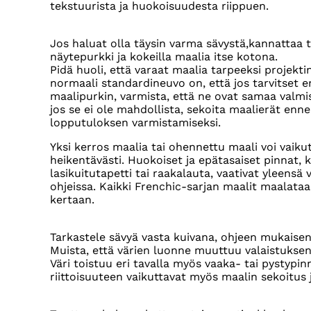
tekstuurista ja huokoisuudesta riippuen.
Jos haluat olla täysin varma sävystä,kannattaa t
näytepurkki ja kokeilla maalia itse kotona.
Pidä huoli, että varaat maalia tarpeeksi projekti
normaali standardineuvo on, että jos tarvitset
maalipurkin, varmista, että ne ovat samaa valmi
jos se ei ole mahdollista, sekoita maalierät en
lopputuloksen varmistamiseksi.
Yksi kerros maalia tai ohennettu maali voi vaiku
heikentävästi. Huokoiset ja epätasaiset pinnat, 
lasikuitutapetti tai raakalauta, vaativat yleen
ohjeissa. Kaikki Frenchic-sarjan maalit maalata
kertaan.
Tarkastele sävyä vasta kuivana, ohjeen mukaise
Muista, että värien luonne muuttuu valaistuksen
Väri toistuu eri tavalla myös vaaka- tai pystypinn
riittoisuuteen vaikuttavat myös maalin sekoitus j