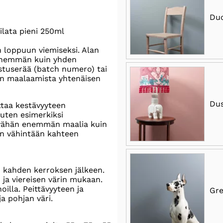
Duc
ilata pieni 250ml
n loppuun viemiseksi. Alan
 enemmän kuin yhden
stuserää (batch numero) tai
nen maalaamista yhtenäisen
Dus
ttaa kestävyyteen
kuten esimerkiksi
sä vähän enemmän maalia kuin
an vähintään kahteen
n kahden kerroksen jälkeen.
 ja viereisen värin mukaan.
oilla. Peittävyyteen ja
Gr
a pohjan väri.