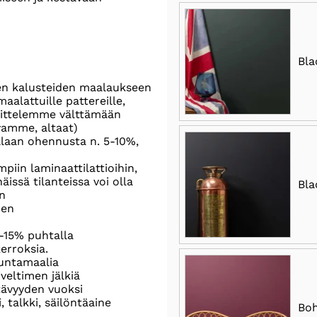
Bla
ten kalusteiden maalaukseen
aalattuille pattereille,
osittelemme välttämään
pyamme, altaat)
ellaan ohennusta n. 5-10%,
piin laminaattilattioihin,
issä tilanteissa voi olla
Bla
n
nen
-15% puhtalla
kerroksia.
tuntamaalia
iveltimen jälkiä
tävyyden vuoksi
, talkki, säilöntäaine
Boh