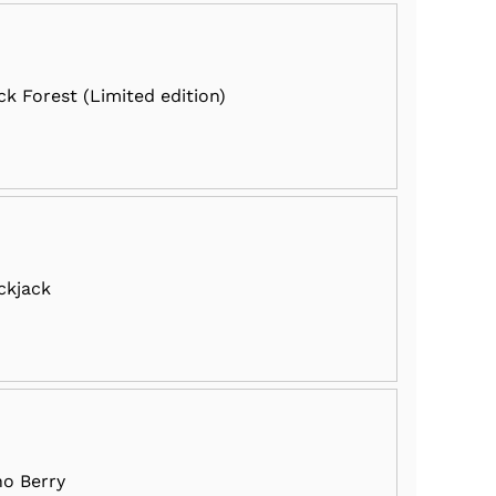
ck Forest (Limited edition)
ckjack
o Berry