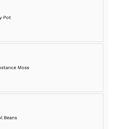
y Pot
nstance Moss
l Beans