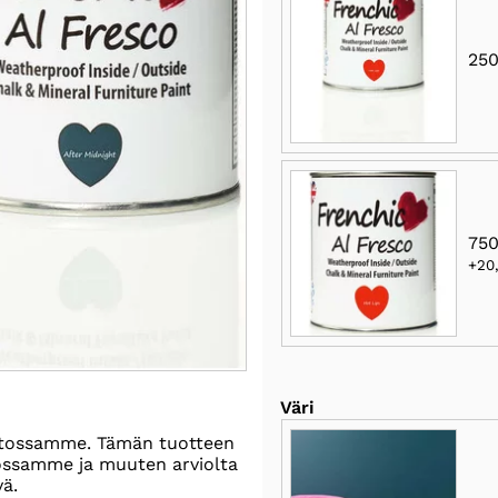
250
750
+20
Väri
stossamme. Tämän tuotteen
tossamme ja muuten arviolta
vä.