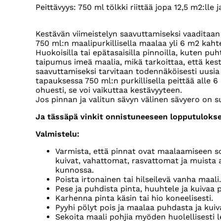
Peittävyys: 750 ml tölkki riittää jopa 12,5 m2:lle 
Kestävän viimeistelyn saavuttamiseksi vaaditaan
750 ml:n maalipurkillisella maalaa yli 6 m2 kah
Huokoisilla tai epätasaisilla pinnoilla, kuten puh
taipumus imeä maalia, mikä tarkoittaa, että kest
saavuttamiseksi tarvitaan todennäköisesti uusia 
tapauksessa 750 ml:n purkillisella peittää alle 6
ohuesti, se voi vaikuttaa kestävyyteen.
Jos pinnan ja valitun sävyn välinen sävyero on suu
Ja tässäpä vinkit onnistuneeseen lopputuloks
Valmistelu:
Varmista, että pinnat ovat maalaamiseen s
kuivat, vahattomat, rasvattomat ja muista 
kunnossa.
Poista irtonainen tai hilseilevä vanha maali.
Pese ja puhdista pinta, huuhtele ja kuivaa p
Karhenna pinta käsin tai hio koneelisesti.
Pyyhi pölyt pois ja maalaa puhdasta ja kuiv
Sekoita maali pohjia myöden huolellisesti l