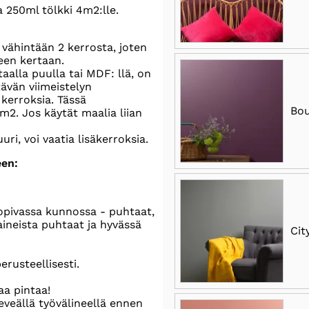
ja 250ml tölkki 4m2:lle.
 vähintään 2 kerrosta, joten
teen kertaan.
taalla puulla tai MDF: llä, on
ävän viimeistelyn
kerroksia. Tässä
Bou
 m2. Jos käytät maalia liian
ri, voi vaatia lisäkerroksia.
een:
opivassa kunnossa - puhtaat,
aineista puhtaat ja hyvässä
Cit
erusteellisesti.
aa pintaa!
eveällä työvälineellä ennen