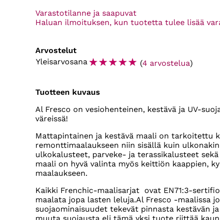
Varastotilanne ja saapuvat
Haluan ilmoituksen, kun tuotetta tulee lisää va
Arvostelut
☆
☆
☆
☆
☆
Yleisarvosana
(
4 arvostelua
)
Tuotteen kuvaus
Al Fresco on vesiohenteinen, kestävä ja UV-suoja
väreissä!
Mattapintainen ja kestävä maali on tarkoitettu k
remonttimaalaukseen niin sisällä kuin ulkonakin!
ulkokalusteet, parveke- ja terassikalusteet sekä 
maali on hyvä valinta myös keittiön kaappien, k
maalaukseen.
Kaikki Frenchic-maalisarjat ovat EN71:3-sertifioit
maalata jopa lasten leluja.Al Fresco -maalissa jo
suojaominaisuudet tekevät pinnasta kestävän ja 
muuta suojausta eli tämä yksi tuote riittää kaun