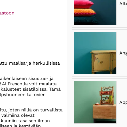
Aft
rastoon
Ang
ttu maalisarja herkullisissa
aikenlaiseen sisustus- ja
 Al Frescolla voit maalata
kalusteet sisätiloissa. Tämä
ylpyhuoneen tai ovien
App
u, joten niillä on turvallista
 valmiina olevat
kauniin tasaisen ilman
iiseen ja kestävään