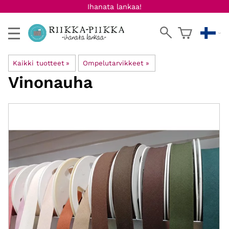
Ihanata lankaa!
Kaikki tuotteet
‪»
Ompelutarvikkeet
‪»
Vinonauha