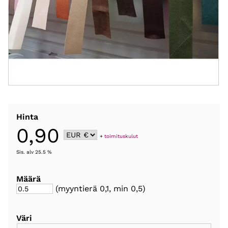
Hinta
0,90
+
toimituskulut
Sis. alv 25.5 %
Määrä
(myyntierä
0,1
, min 0,5
)
Väri