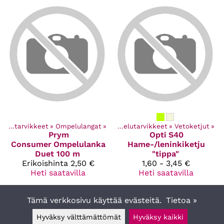
Ompelutarvikkeet
‪»
Kaikki tuotteet
Ompelulangat
‪»
‪»
Ompelutarvikkeet
‪»
Vetoketjut
‪»
Prym
Opti
S40
Consumer
Ompelulanka
Hame-/leninkiketju
Duet 100 m
"tippa"
Erikoishinta
2,50 €
1,60 - 3,45 €
Heti saatavilla
Heti saatavilla
Tämä verkkosivu käyttää evästeitä.
Tietoa »
Hyväksy välttämättömät
Hyväksy kaikki