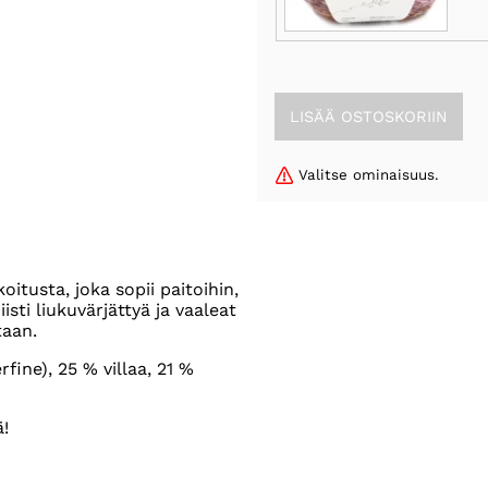
Valitse ominaisuus.
oitusta, joka sopii paitoihin,
sti liukuvärjättyä ja vaaleat
taan.
ine), 25 % villaa, 21 %
ä!