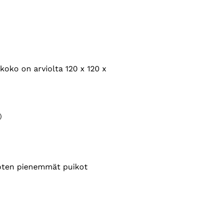
oko on arviolta 120 x 120 x
)
joten pienemmät puikot