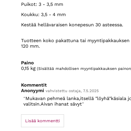
Puikot: 3 - 3,5 mm
Koukku: 3,5 - 4 mm
Kestää hellävaraisen konepesun 30 asteessa.
Tuotteen koko pakattuna tai myyntipakkauksen k
120 mm.
Paino
0,15
kg
(Sisältää mahdollisen myyntipakkauksen painon
Kommentit
Anonyymi
vahvistettu ostaja, 7.5.2025
Mukavan pehmeä lanka,itsellä "löyhä"käsiala 
valitsin.Aivan ihanat sävyt
Lisää kommentti