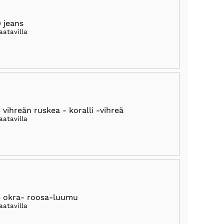
 jeans
aatavilla
 vihreän ruskea - koralli -vihreä
aatavilla
 okra- roosa-luumu
aatavilla