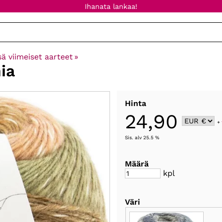
Ihanata lankaa!
sä viimeiset aarteet
‪»
ia
Hinta
24,90
+
Sis. alv 25.5 %
Määrä
kpl
Väri