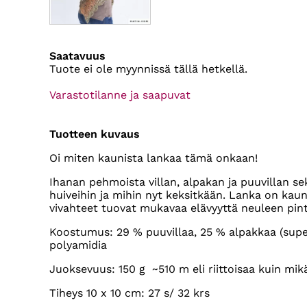
Saatavuus
Tuote ei ole myynnissä tällä hetkellä.
Varastotilanne ja saapuvat
Tuotteen kuvaus
Oi miten kaunista lankaa tämä onkaan!
Ihanan pehmoista villan, alpakan ja puuvillan sek
huiveihin ja mihin nyt keksitkään. Lanka on kaunii
vivahteet tuovat mukavaa elävyyttä neuleen pin
Koostumus: 29 % puuvillaa, 25 % alpakkaa (superf
polyamidia
Juoksevuus: 150 g ~510 m eli riittoisaa kuin mik
Tiheys 10 x 10 cm: 27 s/ 32 krs