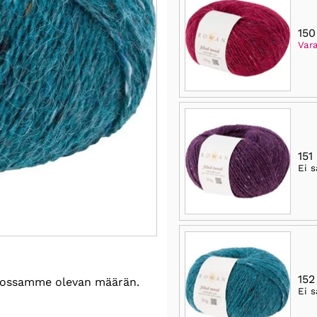
150
Vara
151
Ei s
152
astossamme olevan määrän.
Ei s