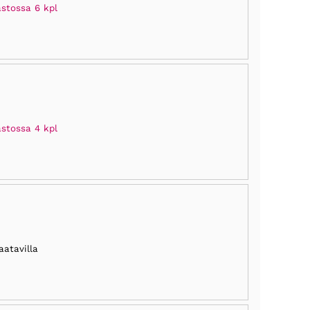
astossa 6 kpl
astossa 4 kpl
aatavilla