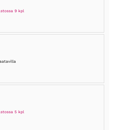
astossa 9 kpl
aatavilla
astossa 5 kpl