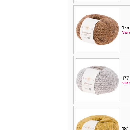
175
Vara
177
Var
181