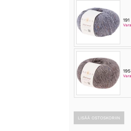
191
Var
195
Var