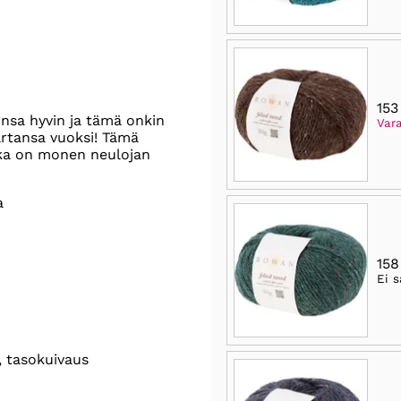
153
insa hyvin ja tämä onkin
Vara
kartansa vuoksi! Tämä
anka on monen neulojan
a
158
Ei s
, tasokuivaus