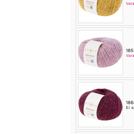
Var
185
Var
186
Ei s