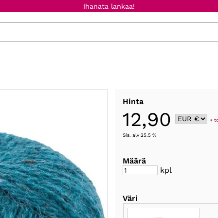
Ihanata lankaa!
Hinta
12,90
+
t
Sis. alv 25.5 %
Määrä
kpl
Väri