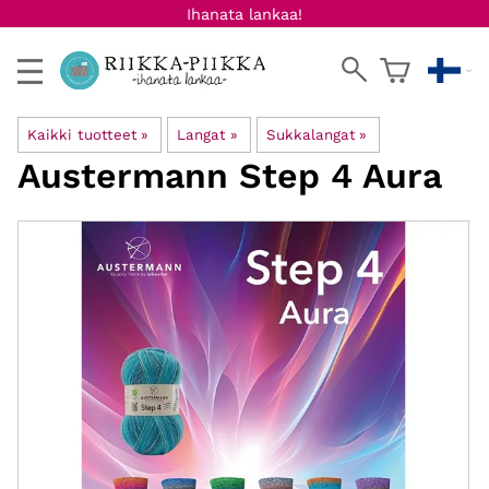
Ihanata lankaa!
Kaikki tuotteet
‪»
Langat
‪»
Sukkalangat
‪»
Austermann
Step 4 Aura