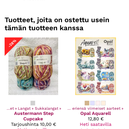
Tuotteet, joita on ostettu usein
tämän tuotteen kanssa
-28%
ki tuotteet
Kaikki tuotteet
‪»
Langat
‪»
Tarjoukset
‪»
Sukkalangat
‪»
‪»
Poistuvat ja eriensä viimeiset aarteet
‪»
Austermann
Step
Opal
Aquarell
Cupcake
12,80 €
Tarjoushinta
10,00 €
Heti saatavilla