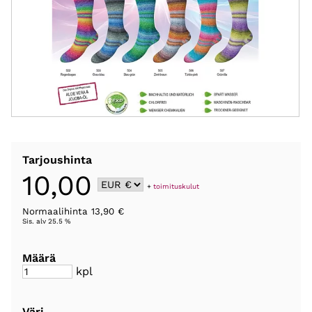
Tarjoushinta
10,00
+
toimituskulut
Normaalihinta 13,90 €
Sis. alv 25.5 %
Määrä
kpl
Väri