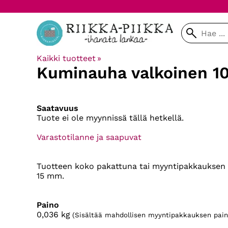
Kaikki tuotteet
‪»
Kuminauha valkoinen 1
Saatavuus
Tuote ei ole myynnissä tällä hetkellä.
Varastotilanne ja saapuvat
Tuotteen koko pakattuna tai myyntipakkauksen k
15 mm.
Paino
0,036
kg
(Sisältää mahdollisen myyntipakkauksen pain