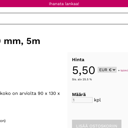
Ihanata lankaa!
0 mm, 5m
Hinta
5,50
+
toimi
Sis. alv 25.5 %
oko on arviolta 90 x 130 x
Määrä
kpl
on)