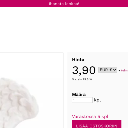
Ihanata lankaa!
Hinta
3,90
+
toim
Sis. alv 25.5 %
Määrä
kpl
Varastossa 5 kpl