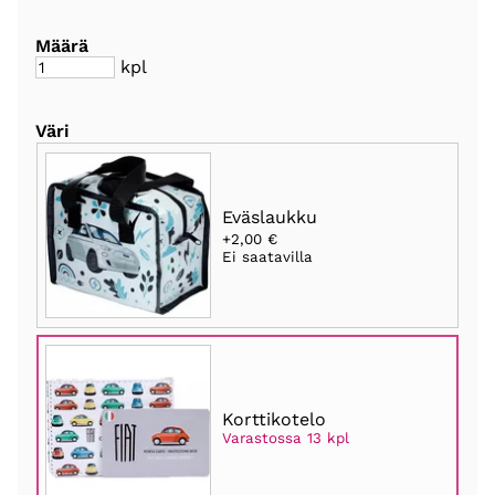
Määrä
kpl
Väri
Eväslaukku
+2,00 €
Ei saatavilla
Korttikotelo
Varastossa 13 kpl