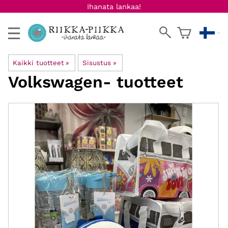
Ihanata lankaa!
Kaikki tuotteet
‪»
Sisustus
‪»
Volkswagen- tuotteet