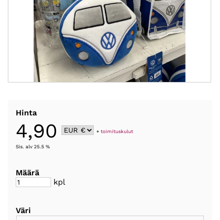
Hinta
4,90
+
toimituskulut
Sis. alv 25.5 %
Määrä
kpl
Väri