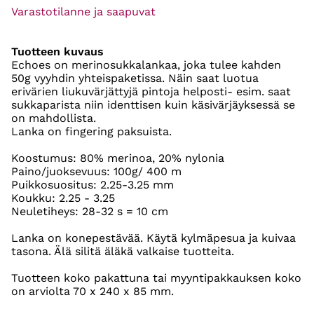
Varastotilanne ja saapuvat
Tuotteen kuvaus
Echoes on merinosukkalankaa, joka tulee kahden
50g vyyhdin yhteispaketissa. Näin saat luotua
erivärien liukuvärjättyjä pintoja helposti- esim. saat
sukkaparista niin identtisen kuin käsivärjäyksessä se
on mahdollista.
Lanka on fingering paksuista.
Koostumus: 80% merinoa, 20% nylonia
Paino/juoksevuus: 100g/ 400 m
Puikkosuositus: 2.25-3.25 mm
Koukku: 2.25 - 3.25
Neuletiheys: 28-32 s = 10 cm
Lanka on konepestävää. Käytä kylmäpesua ja kuivaa
tasona. Älä silitä äläkä valkaise tuotteita.
Tuotteen koko pakattuna tai myyntipakkauksen koko
on arviolta 70 x 240 x 85 mm.