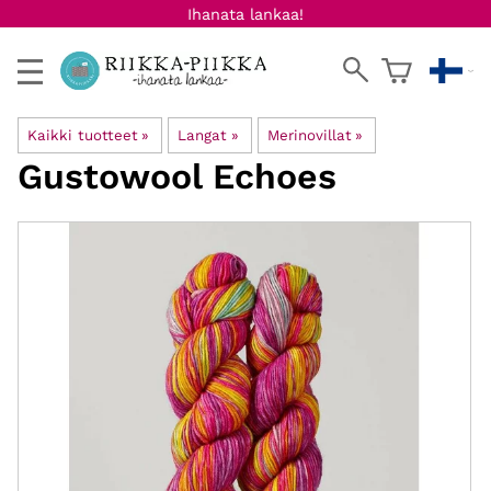
Ihanata lankaa!
Kaikki tuotteet
‪»
Langat
‪»
Merinovillat
‪»
Gustowool
Echoes