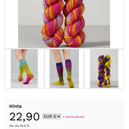
Hinta
22,90
+
toimituskulut
Sis. alv 25.5 %