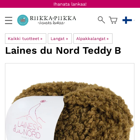
Ihanata lankaa!
Kaikki tuotteet
‪»
Langat
‪»
Alpakkalangat
‪»
Laines du Nord
Teddy B