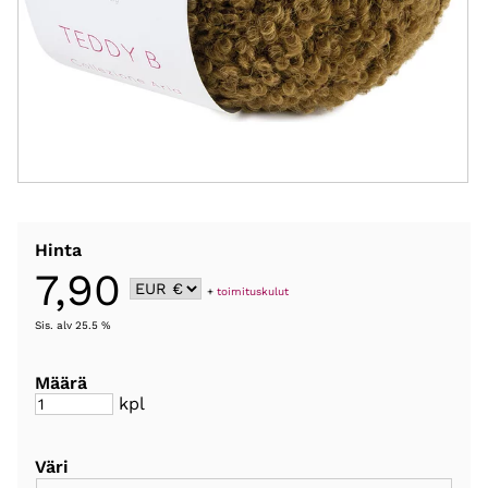
Hinta
7,90
+
toimituskulut
Sis. alv 25.5 %
Määrä
kpl
Väri