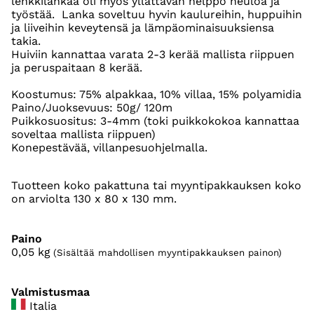
lenkkilankaa oli myös yllättävän helppo neuloa ja
työstää. Lanka soveltuu hyvin kaulureihin, huppuihin
ja liiveihin keveytensä ja lämpäominaisuuksiensa
takia.
Huiviin kannattaa varata 2-3 kerää mallista riippuen
ja peruspaitaan 8 kerää.
Koostumus: 75% alpakkaa, 10% villaa, 15% polyamidia
Paino/Juoksevuus: 50g/ 120m
Puikkosuositus: 3-4mm (toki puikkokokoa kannattaa
soveltaa mallista riippuen)
Konepestävää, villanpesuohjelmalla.
Tuotteen koko pakattuna tai myyntipakkauksen koko
on arviolta 130 x 80 x 130 mm.
Paino
0,05
kg
(Sisältää mahdollisen myyntipakkauksen painon)
Valmistusmaa
Italia