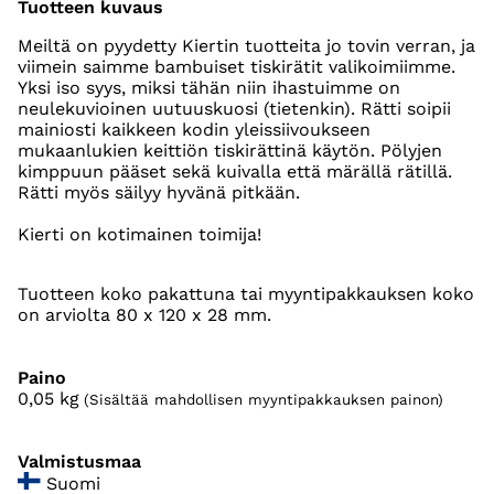
Tuotteen kuvaus
Meiltä on pyydetty Kiertin tuotteita jo tovin verran, ja
viimein saimme bambuiset tiskirätit valikoimiimme.
Yksi iso syys, miksi tähän niin ihastuimme on
neulekuvioinen uutuuskuosi (tietenkin). Rätti soipii
mainiosti kaikkeen kodin yleissiivoukseen
mukaanlukien keittiön tiskirättinä käytön. Pölyjen
kimppuun pääset sekä kuivalla että märällä rätillä.
Rätti myös säilyy hyvänä pitkään.
Kierti on kotimainen toimija!
Tuotteen koko pakattuna tai myyntipakkauksen koko
on arviolta 80 x 120 x 28 mm.
Paino
0,05
kg
(Sisältää mahdollisen myyntipakkauksen painon)
Valmistusmaa
Suomi