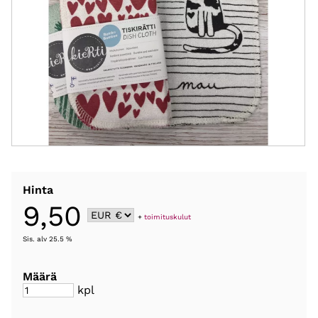
Hinta
9,50
+
toimituskulut
Sis. alv 25.5 %
Määrä
kpl