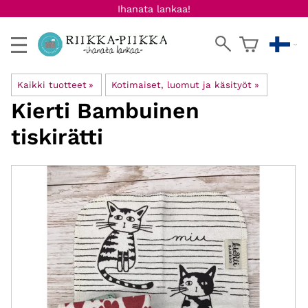
Ihanata lankaa!
Kaikki tuotteet
‪»
Kotimaiset, luomut ja käsityöt
‪»
Kierti
Bambuinen
tiskirätti