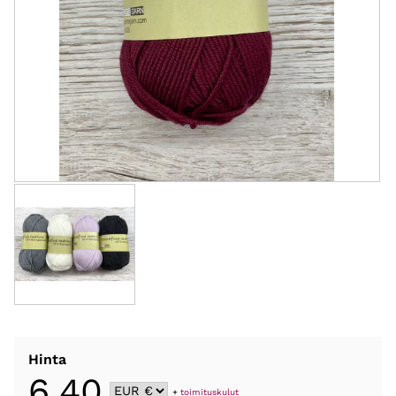
Hinta
6,40
+
toimituskulut