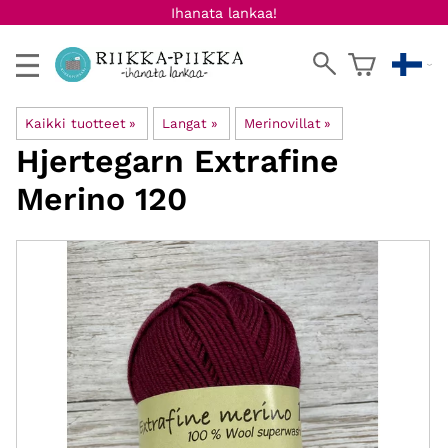
Ihanata lankaa!
Kaikki tuotteet
‪»
Langat
‪»
Merinovillat
‪»
Hjertegarn
Extrafine
Merino 120