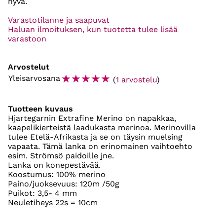
hyvä.
Varastotilanne ja saapuvat
Haluan ilmoituksen, kun tuotetta tulee lisää
varastoon
Arvostelut
☆
☆
☆
☆
☆
Yleisarvosana
(
1 arvostelu
)
Tuotteen kuvaus
Hjartegarnin Extrafine Merino on napakkaa,
kaapelikierteistä laadukasta merinoa. Merinovilla
tulee Etelä-Afrikasta ja se on täysin muelsing
vapaata. Tämä lanka on erinomainen vaihtoehto
esim. Strömsö paidoille jne.
Lanka on konepestävää.
Koostumus: 100% merino
Paino/juoksevuus: 120m /50g
Puikot: 3,5- 4 mm
Neuletiheys 22s = 10cm