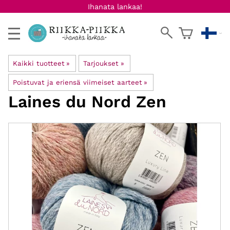
Ihanata lankaa!
Kaikki tuotteet
‪»
Tarjoukset
‪»
Poistuvat ja eriensä viimeiset aarteet
‪»
Laines du Nord
Zen