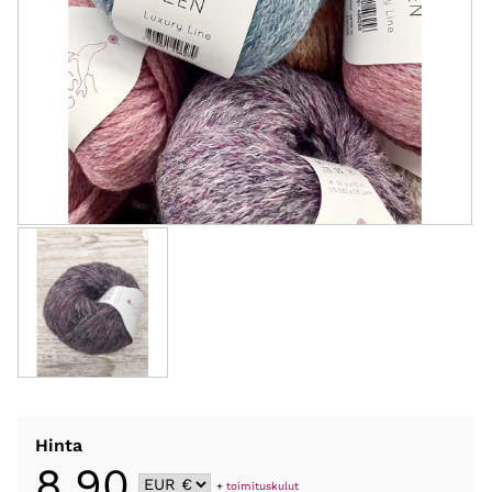
Hinta
8,90
+
toimituskulut