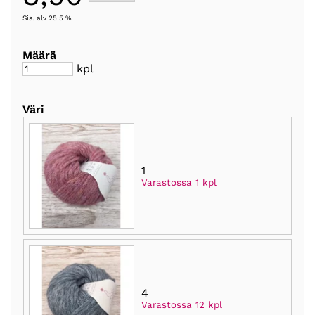
Sis. alv 25.5 %
Määrä
kpl
Väri
1
Varastossa 1 kpl
4
Varastossa 12 kpl