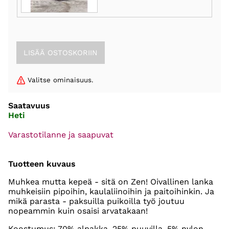
Valitse ominaisuus.
Saatavuus
Heti
Varastotilanne ja saapuvat
Tuotteen kuvaus
Muhkea mutta kepeä - sitä on Zen! Oivallinen lanka
muhkeisiin pipoihin, kaulaliinoihin ja paitoihinkin. Ja
mikä parasta - paksuilla puikoilla työ joutuu
nopeammin kuin osaisi arvatakaan!
Koostumus: 70% alpakka, 25% puuvilla, 5% nylon