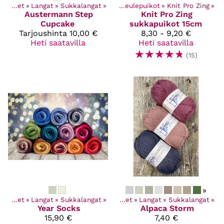
Kaikki tuotteet
Kaikki tuotteet
‪»
Langat
‪»
Käsityötarvikkeet
‪»
Sukkalangat
‪»
‪»
Neulepuikot
‪»
Knit Pro Zing
‪»
Austermann
Step
Knit Pro
Zing
Cupcake
sukkapuikot 15cm
Tarjoushinta
10,00 €
8,30 - 9,20 €
Heti saatavilla
Heti saatavilla
☆
☆
☆
☆
☆
(15)
»
Kaikki tuotteet
‪»
Langat
‪»
Sukkalangat
‪»
Kaikki tuotteet
‪»
Langat
‪»
Sukkalangat
‪»
Year Socks
Alpaca Storm
15,90 €
7,40 €