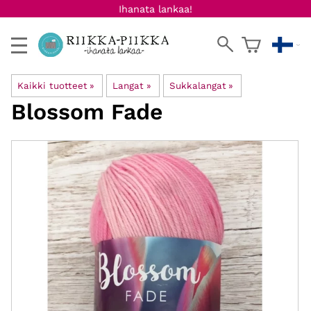
Ihanata lankaa!
Kaikki tuotteet
‪»
Langat
‪»
Sukkalangat
‪»
Blossom Fade