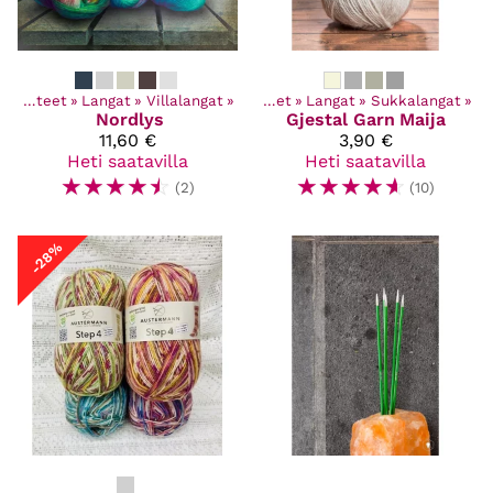
Kaikki tuotteet
‪»
Langat
‪»
Villalangat
‪»
Kaikki tuotteet
‪»
Langat
‪»
Sukkalangat
‪»
Nordlys
Gjestal Garn
Maija
11,60 €
3,90 €
Heti saatavilla
Heti saatavilla
☆
☆
☆
☆
☆
☆
☆
☆
☆
☆
(2)
(10)
-28%