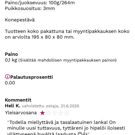
Paino/juoksevuus: 100g/264m
Puikkosuositus: 3mm
Konepestävä
Tuotteen koko pakattuna tai myyntipakkauksen koko
on arviolta 195 x 80 x 80 mm.
Paino
0,1
kg
(Sisältää mahdollisen myyntipakkauksen painon)
Palautusprosentti
0.00
Kommentit
Heli K.
vahvistettu ostaja, 21.6.2025
☆
☆
☆
☆
☆
Yleisarvosana
Todella miellyttävä ja tasalaatuinen lanka! On
minulle uusi tuttavuus, tyttäreni jo hipelöi iloisesti
yllättyneenä hyvältä laadusta 😊👍