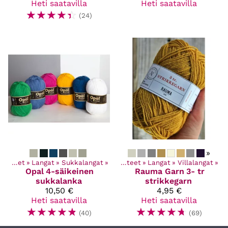
Heti saatavilla
Heti saatavilla
☆
☆
☆
☆
☆
(24)
»
Kaikki tuotteet
‪»
Langat
‪»
Sukkalangat
‪»
Kaikki tuotteet
‪»
Langat
‪»
Villalangat
‪»
Opal
4-säikeinen
Rauma Garn
3- tr
sukkalanka
strikkegarn
10,50 €
4,95 €
Heti saatavilla
Heti saatavilla
☆
☆
☆
☆
☆
☆
☆
☆
☆
☆
(40)
(69)