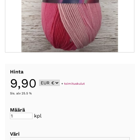
Hinta
9,90
+
toimituskulut
Sis. alv 25.5 %
Määrä
kpl
Väri