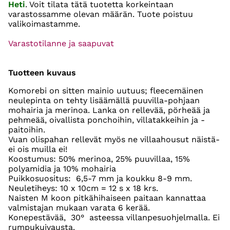
Heti
. Voit tilata tätä tuotetta korkeintaan
varastossamme olevan määrän. Tuote poistuu
valikoimastamme.
Varastotilanne ja saapuvat
Tuotteen kuvaus
Komorebi on sitten mainio uutuus; fleecemäinen
neulepinta on tehty lisäämällä puuvilla-pohjaan
mohairia ja merinoa. Lanka on rellevää, pörheää ja
pehmeää, oivallista ponchoihin, villatakkeihin ja -
paitoihin.
Vuan olispahan rellevät myös ne villaahousut näistä-
ei ois muilla ei!
Koostumus: 50% merinoa, 25% puuvillaa, 15%
polyamidia ja 10% mohairia
Puikkosuositus: 6,5-7 mm ja koukku 8-9 mm.
Neuletiheys: 10 x 10cm = 12 s x 18 krs.
Naisten M koon pitkähihaiseen paitaan kannattaa
valmistajan mukaan varata 6 kerää.
Konepestävää, 30° asteessa villanpesuohjelmalla. Ei
rumpukuivausta.