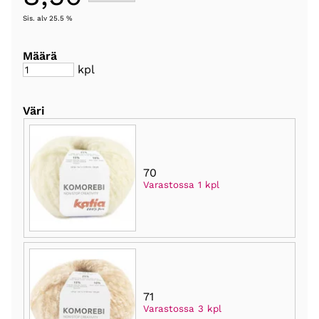
Sis. alv 25.5 %
Määrä
kpl
Väri
70
Varastossa 1 kpl
71
Varastossa 3 kpl