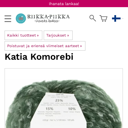
Ihanata lankaa!
Kaikki tuotteet
‪»
Tarjoukset
‪»
Poistuvat ja eriensä viimeiset aarteet
‪»
Katia
Komorebi