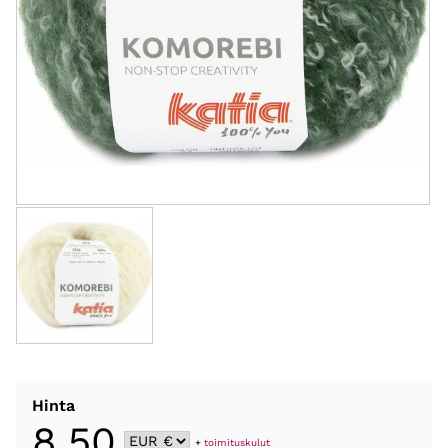
Hinta
8,50
+
toimituskulut