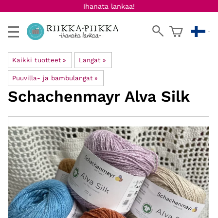
Ihanata lankaa!
Kaikki tuotteet
‪»
Langat
‪»
Puuvilla- ja bambulangat
‪»
Schachenmayr
Alva Silk