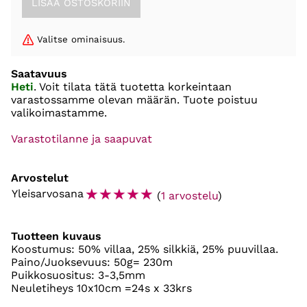
Valitse ominaisuus.
Saatavuus
Heti
. Voit tilata tätä tuotetta korkeintaan
varastossamme olevan määrän. Tuote poistuu
valikoimastamme.
Varastotilanne ja saapuvat
Arvostelut
☆
☆
☆
☆
☆
Yleisarvosana
(
1 arvostelu
)
Tuotteen kuvaus
Koostumus: 50% villaa, 25% silkkiä, 25% puuvillaa.
Paino/Juoksevuus: 50g= 230m
Puikkosuositus: 3-3,5mm
Neuletiheys 10x10cm =24s x 33krs