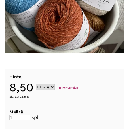
Hinta
8,50
+
toimituskulut
Sis. alv 25.5 %
Määrä
kpl