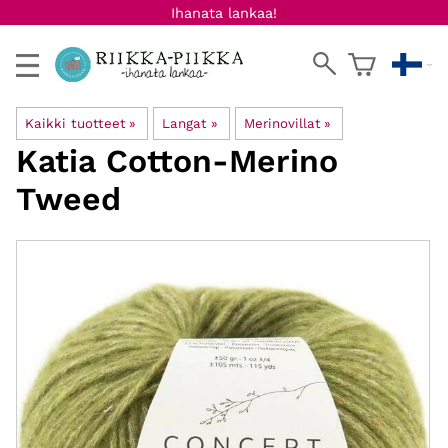
Ihanata lankaa!
Kaikki tuotteet
‪»
Langat
‪»
Merinovillat
‪»
Katia
Cotton-Merino
Tweed