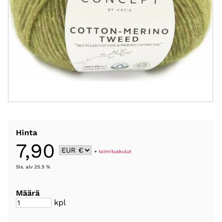
Hinta
7,90
+
toimituskulut
Sis. alv 25.5 %
Määrä
kpl