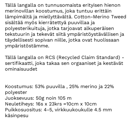
Tällä langalla on tunnusomaista erityisen hienon
merinovillan koostumus, joka tuntuu erittäin
lämpimältä ja miellyttävältä. Cotton-Merino Tweed
sisältää myös kierrätettyä puuvillaa ja
polyesterikuituja, jotka tarjoavat alkuperäisen
tekstuurin ja tekevät siitä ympäristöystävällisen ja
täydellisesti sopivan niille, jotka ovat huolissaan
ympäristöstämme.
Tällä langalla on RCS (Recycled Claim Standard) -
sertifikaatti, joka takaa sen orgaaniset ja kestävät
ominaisuudet
Koostumus: 53% puuvilla , 25% merino ja 22%
polyester
Juoksevuus: 50g noin 105 m
Neuletiheys: 16s x 23krs =10cm x 10cm
Puikkosuositus: 4-5, virkkuukoukulle 4.5 mm
käsinpesu