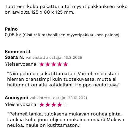
Tuotteen koko pakattuna tai myyntipakkauksen koko
on arviolta 125 x 80 x 125 mm.
Paino
0,05
kg
(Sisältää mahdollisen myyntipakkauksen painon)
Kommentit
Saara N.
vahvistettu ostaja, 13.3.2025
☆
☆
☆
☆
☆
Yleisarvosana
Niin pehmeä ja kutittamaton. Väri oli mielestäni
hieman oranssimpi kuin tuotekuvassa, mutta ei
haitannut omalla kohdallani. Helppo neulottava
Anonyymi
vahvistettu ostaja, 23.10.2021
☆
☆
☆
☆
☆
Yleisarvosana
Pehmeä lanka, tuloksena mukavan rouhea pinta.
Lankaa kului juuri ohjeen mukainen määrä.Mukava
neuloa, neule on kutittamaton.