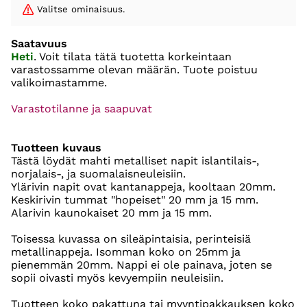
Valitse ominaisuus.
Saatavuus
Heti
. Voit tilata tätä tuotetta korkeintaan
varastossamme olevan määrän. Tuote poistuu
valikoimastamme.
Varastotilanne ja saapuvat
Tuotteen kuvaus
Tästä löydät mahti metalliset napit islantilais-,
norjalais-, ja suomalaisneuleisiin.
Ylärivin napit ovat kantanappeja, kooltaan 20mm.
Keskirivin tummat "hopeiset" 20 mm ja 15 mm.
Alarivin kaunokaiset 20 mm ja 15 mm.
Toisessa kuvassa on sileäpintaisia, perinteisiä
metallinappeja. Isomman koko on 25mm ja
pienemmän 20mm. Nappi ei ole painava, joten se
sopii oivasti myös kevyempiin neuleisiin.
Tuotteen koko pakattuna tai myyntipakkauksen koko