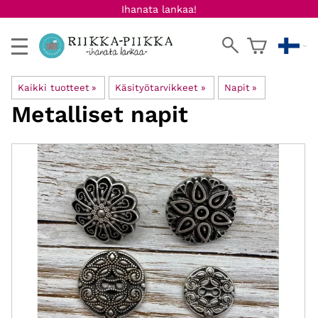
Ihanata lankaa!
Kaikki tuotteet
‪»
Käsityötarvikkeet
‪»
Napit
‪»
Metalliset napit