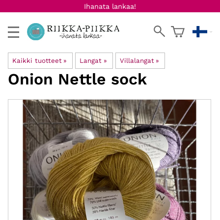
Ihanata lankaa!
Kaikki tuotteet
‪»
Langat
‪»
Villalangat
‪»
Onion Nettle sock