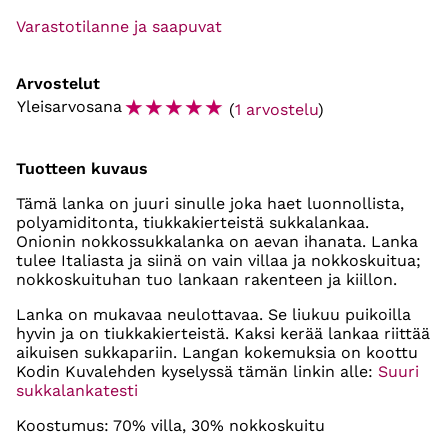
Varastotilanne ja saapuvat
Arvostelut
☆
☆
☆
☆
☆
Yleisarvosana
(
1 arvostelu
)
Tuotteen kuvaus
Tämä lanka on juuri sinulle joka haet luonnollista,
polyamiditonta, tiukkakierteistä sukkalankaa.
Onionin nokkossukkalanka on aevan ihanata. Lanka
tulee Italiasta ja siinä on vain villaa ja nokkoskuitua;
nokkoskuituhan tuo lankaan rakenteen ja kiillon.
Lanka on mukavaa neulottavaa. Se liukuu puikoilla
hyvin ja on tiukkakierteistä. Kaksi kerää lankaa riittää
aikuisen sukkapariin. Langan kokemuksia on koottu
Kodin Kuvalehden kyselyssä tämän linkin alle:
Suuri
sukkalankatesti
Koostumus: 70% villa, 30% nokkoskuitu