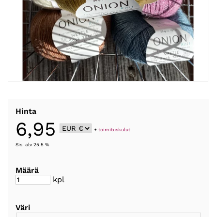
Hinta
6,95
+
toimituskulut
Sis. alv 25.5 %
Määrä
kpl
Väri