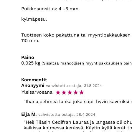
Puikkosuositus: 4 -5 mm
kylmäpesu.
Tuotteen koko pakattuna tai myyntipakkauksen k
110 mm.
Paino
0,025
kg
(Sisältää mahdollisen myyntipakkauksen pain
Kommentit
Anonyymi
vahvistettu ostaja, 31.8.2024
☆
☆
☆
☆
☆
Yleisarvosana
Ihana,pehmeä lanka joka sopii hyvin kaveriksi 
Eija M.
vahvistettu ostaja, 28.4.2024
Hei! Tilasin Cedifran Lauraa ja langassa oli oh
kaikissa kolmessa kerässä. Käytin kyllä kerät 