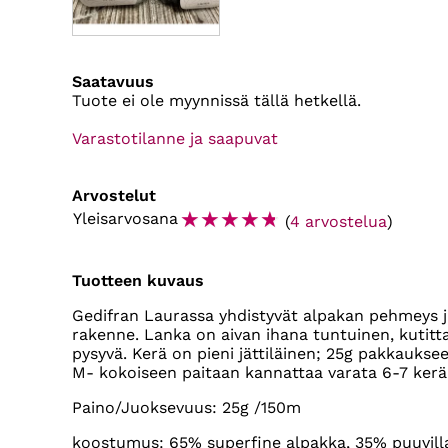
Saatavuus
Tuote ei ole myynnissä tällä hetkellä.
Varastotilanne ja saapuvat
Arvostelut
☆
☆
☆
☆
☆
Yleisarvosana
(
4 arvostelua
)
Tuotteen kuvaus
Gedifran Laurassa yhdistyvät alpakan pehmeys j
rakenne. Lanka on aivan ihana tuntuinen, kut
pysyvä. Kerä on pieni jättiläinen; 25g pakkauks
M- kokoiseen paitaan kannattaa varata 6-7 kerä
Paino/Juoksevuus: 25g /150m
koostumus: 65% superfine alpakka, 35% puuvill