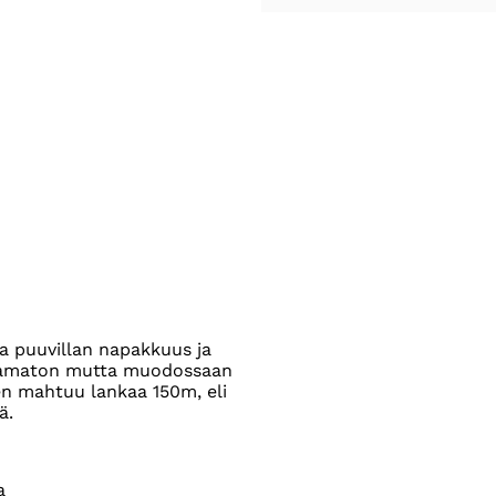
a puuvillan napakkuus ja
ittamaton mutta muodossaan
een mahtuu lankaa 150m, eli
ä.
a