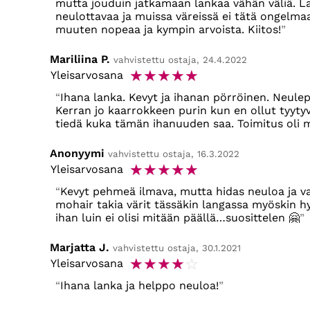
mutta jouduin jatkamaan lankaa vähän väliä. 
neulottavaa ja muissa väreissä ei tätä ongelmaa 
muuten nopeaa ja kympin arvoista. Kiitos!
Mariliina P.
vahvistettu ostaja, 24.4.2022
☆
☆
☆
☆
☆
Yleisarvosana
Ihana lanka. Kevyt ja ihanan pörröinen. Neulepu
Kerran jo kaarrokkeen purin kun en ollut tyytyv
tiedä kuka tämän ihanuuden saa. Toimitus oli 
Anonyymi
vahvistettu ostaja, 16.3.2022
☆
☆
☆
☆
☆
Yleisarvosana
Kevyt pehmeä ilmava, mutta hidas neuloa ja v
mohair takia värit tässäkin langassa myöskin h
ihan luin ei olisi mitään päällä…suosittelen 🤗
Marjatta J.
vahvistettu ostaja, 30.1.2021
☆
☆
☆
☆
☆
Yleisarvosana
Ihana lanka ja helppo neuloa!