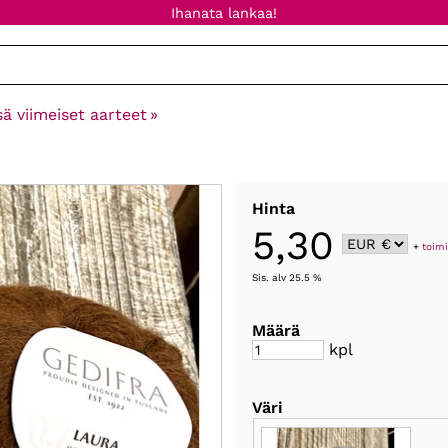
Ihanata lankaa!
sä viimeiset aarteet
‪»
Hinta
5,30
+
toimi
Sis. alv 25.5 %
Määrä
kpl
Väri