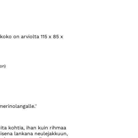
oko on arviolta 115 x 85 x
on)
merinolangalle.
uita kohtia, ihan kuin rihmaa
toisena lankana neulejakkuun,