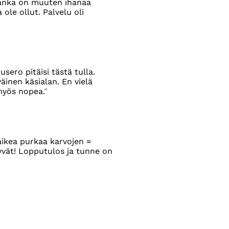
Lanka on muuten ihanaa
ole ollut. Palvelu oli
sero pitäisi tästä tulla.
äinen käsialan. En vielä
myös nopea.
aikea purkaa karvojen =
yvät! Lopputulos ja tunne on