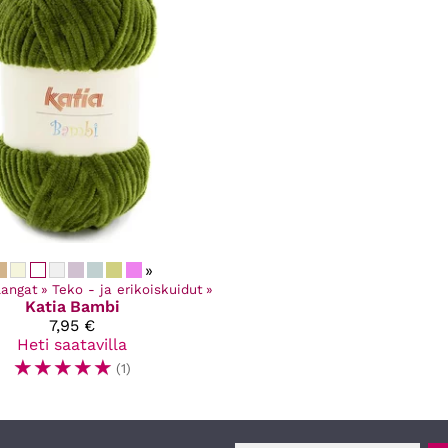
»
Langat
‪»
Teko - ja erikoiskuidut
‪»
Katia
Bambi
7,95 €
Heti saatavilla
☆
☆
☆
☆
☆
(1)