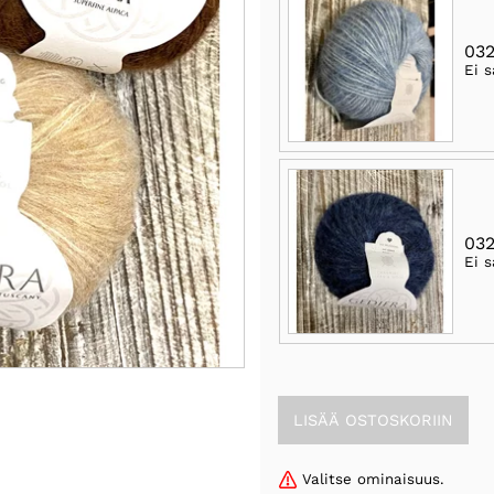
032
Ei s
032
Ei s
Valitse ominaisuus.