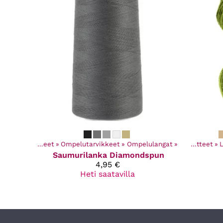
Kaikki tuotteet
‪»
Ompelutarvikkeet
‪»
Ompelulangat
‪»
Kaikki tuotteet
‪»
Saumurilanka Diamondspun
4,95 €
Heti saatavilla