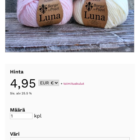
Hinta
4,95
+
toimituskulut
Sis. alv 25.5 %
Määrä
kpl
Väri