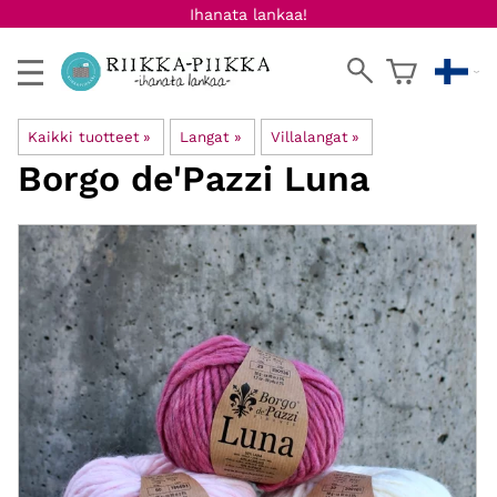
Ihanata lankaa!
Kaikki tuotteet
‪»
Langat
‪»
Villalangat
‪»
Borgo de'Pazzi
Luna