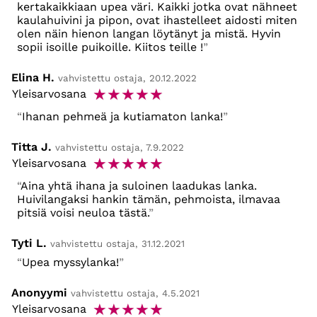
kertakaikkiaan upea väri. Kaikki jotka ovat nähneet
kaulahuivini ja pipon, ovat ihastelleet aidosti miten
olen näin hienon langan löytänyt ja mistä. Hyvin
sopii isoille puikoille. Kiitos teille !
Elina H.
vahvistettu ostaja, 20.12.2022
☆
☆
☆
☆
☆
Yleisarvosana
Ihanan pehmeä ja kutiamaton lanka!
Titta J.
vahvistettu ostaja, 7.9.2022
☆
☆
☆
☆
☆
Yleisarvosana
Aina yhtä ihana ja suloinen laadukas lanka.
Huivilangaksi hankin tämän, pehmoista, ilmavaa
pitsiä voisi neuloa tästä.
Tyti L.
vahvistettu ostaja, 31.12.2021
Upea myssylanka!
Anonyymi
vahvistettu ostaja, 4.5.2021
☆
☆
☆
☆
☆
Yleisarvosana