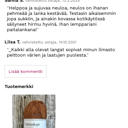
Sanna S.
vahvistettu ostaja, 13.3.2025
Helppoa ja sujuvaa neuloa, neulos on ihanan
pehmeää ja lanka kestävää. Testasin aikaisemmin
jopa sukkiin, ja ainakin kovassa kotikäytössä
säilyneet hirmu hyvinä. Ihan lemppariani
paitalankana!
Liisa T.
vahvistettu ostaja, 14.10.2021
_Kaikki alla olevat langat sopivat minun ilmasto
peittoon värien ja laatujen puolesta.
Lisää kommentti
Tuotemerkki