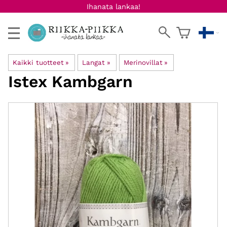
Ihanata lankaa!
Kaikki tuotteet
‪»
Langat
‪»
Merinovillat
‪»
Istex
Kambgarn