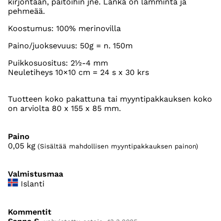
kirjontaan, paitoihin jne. Lanka on lämmintä ja
pehmeää.
Koostumus: 100% merinovilla
Paino/juoksevuus: 50g = n. 150m
Puikkosuositus: 2½-4 mm
Neuletiheys 10×10 cm = 24 s x 30 krs
Tuotteen koko pakattuna tai myyntipakkauksen koko
on arviolta 80 x 155 x 85 mm.
Paino
0,05
kg
(Sisältää mahdollisen myyntipakkauksen painon)
Valmistusmaa
Islanti
Kommentit