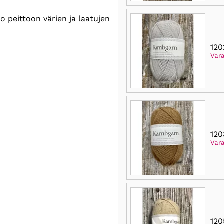
o peittoon värien ja laatujen
12
Var
120
Vara
120