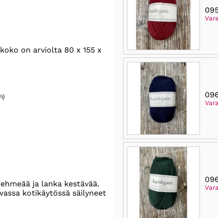
095
Vara
oko on arviolta 80 x 155 x
096
n)
Var
09
pehmeää ja lanka kestävää.
Var
ovassa kotikäytössä säilyneet