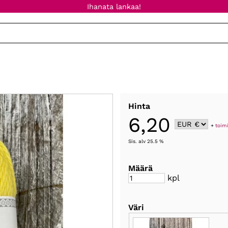
Ihanata lankaa!
Hinta
6,20
+
toim
Sis. alv 25.5 %
Määrä
kpl
Väri