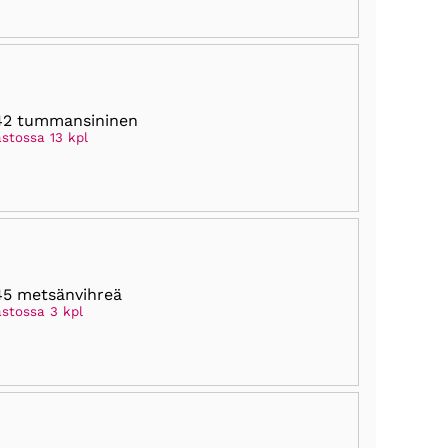
42 tummansininen
astossa 13 kpl
5 metsänvihreä
astossa 3 kpl