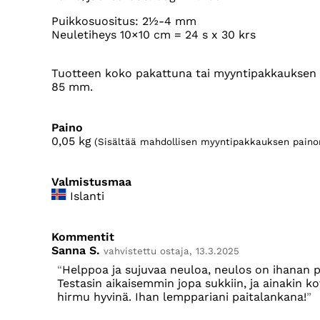
Puikkosuositus: 2½-4 mm
Neuletiheys 10×10 cm = 24 s x 30 krs
Tuotteen koko pakattuna tai myyntipakkauksen k
85 mm.
Paino
0,05
kg
(Sisältää mahdollisen myyntipakkauksen paino
Valmistusmaa
Islanti
Kommentit
Sanna S.
vahvistettu ostaja, 13.3.2025
Helppoa ja sujuvaa neuloa, neulos on ihanan 
Testasin aikaisemmin jopa sukkiin, ja ainakin k
hirmu hyvinä. Ihan lemppariani paitalankana!