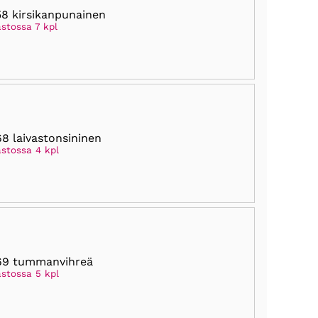
8 kirsikanpunainen
stossa 7 kpl
8 laivastonsininen
astossa 4 kpl
69 tummanvihreä
astossa 5 kpl