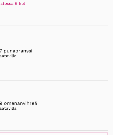
astossa 5 kpl
7 punaoranssi
aatavilla
9 omenanvihreä
aatavilla