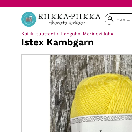
Kaikki tuotteet
‪»
Langat
‪»
Merinovillat
‪»
Istex
Kambgarn