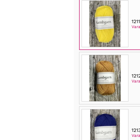
121
Vara
121
Var
121
Var