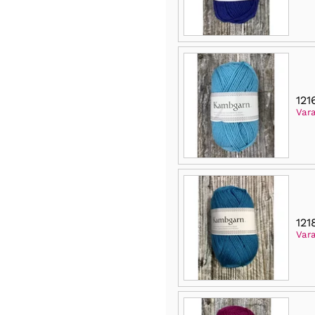
121
Var
121
Var