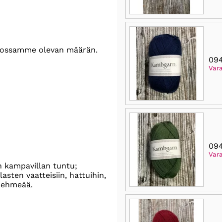
astossamme olevan määrän.
09
Var
094
Var
n kampavillan tuntu;
asten vaatteisiin, hattuihin,
 pehmeää.