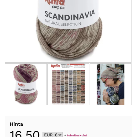
Hinta
16,50
+
toimituskulut