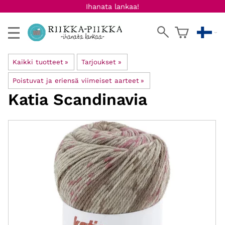
Ihanata lankaa!
Kaikki tuotteet
‪»
Tarjoukset
‪»
Poistuvat ja eriensä viimeiset aarteet
‪»
Katia
Scandinavia