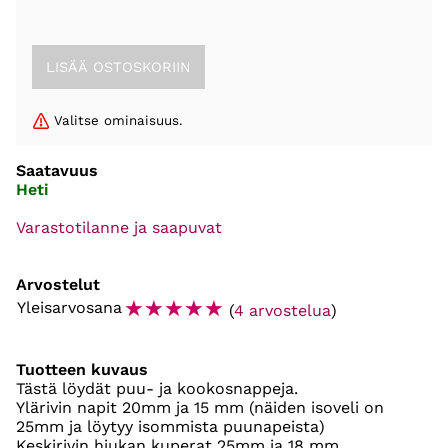
Valitse ominaisuus.
Saatavuus
Heti
Varastotilanne ja saapuvat
Arvostelut
☆
☆
☆
☆
☆
Yleisarvosana
(
4 arvostelua
)
Tuotteen kuvaus
Tästä löydät puu- ja kookosnappeja.
Ylärivin napit 20mm ja 15 mm (näiden isoveli on
25mm ja löytyy isommista puunapeista)
Keskirivin hiukan kuperat 25mm ja 18 mm