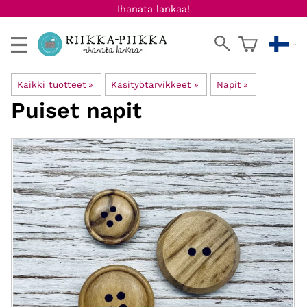
Ihanata lankaa!
Kaikki tuotteet
‪»
Käsityötarvikkeet
‪»
Napit
‪»
Puiset napit