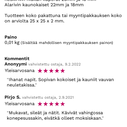
Alarivin kaunokaiset 22mm ja 18mm
Tuotteen koko pakattuna tai myyntipakkauksen koko
on arviolta 25 x 25 x 2 mm.
Paino
0,01
kg
(Sisältää mahdollisen myyntipakkauksen painon)
Kommentit
Anonyymi
vahvistettu ostaja, 9.2.2022
☆
☆
☆
☆
☆
Yleisarvosana
Ihanat napit. Sopivan kokoiset ja kauniit vauvan
neuletakissa.
Pirjo S.
vahvistettu ostaja, 2.9.2021
☆
☆
☆
☆
☆
Yleisarvosana
Mukavat, sileät ja nätit. Kävivät vahingossa
konepesussakin, eivätkä olleet moksiskaan.