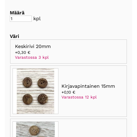
Määrä
kpl
Väri
Keskirivi 20mm
+0,30 €
Varastossa 3 kpl
Kirjavapintainen 15mm
+0,10 €
Varastossa 12 kpl