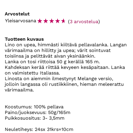
Arvostelut
☆
☆
☆
☆
☆
Yleisarvosana
(
3 arvostelua
)
Tuotteen kuvaus
Lino on upea, himmästi kiiltävä pellavalanka. Langan
värimaailma on hillitty ja upea; värit sointuvat
toisiinsa ja pelittävät aivan yksinäänkin.
Lanka on tosi riittoisa 50 g kerällä 165 m.
Kahdeksan kerää riittää kevyeen kesäpaitaan. Lanka
on valmistettu Italiassa.
Linosta on aiemmin ilmestynyt Melange versio,
jolloin langassa oli rustiikkiinen, hieman meleerattu
värimaailma.
Koostumus: 100% pellava
Paino/juoksevuus: 50g/165m
Puikkosuositus: 3- 3,5mm
Neuletiheys: 24sx 31krs=10cm