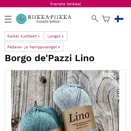
Ihanata lankaa!
Kaikki tuotteet
‪»
Langat
‪»
Pellava- ja hamppulangat
‪»
Borgo de'Pazzi
Lino