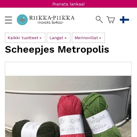
Ihanata lankaa!
Kaikki tuotteet
‪»
Langat
‪»
Merinovillat
‪»
Scheepjes
Metropolis