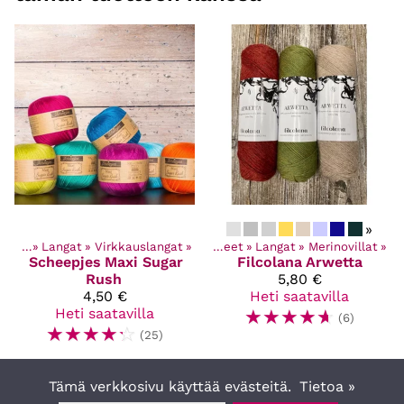
»
tteet
‪»
Langat
‪»
Virkkauslangat
‪»
Kaikki tuotteet
‪»
Langat
‪»
Merinovillat
‪»
Scheepjes
Maxi Sugar
Filcolana
Arwetta
Rush
5,80 €
4,50 €
Heti saatavilla
Heti saatavilla
☆
☆
☆
☆
☆
(6)
☆
☆
☆
☆
☆
(25)
Tämä verkkosivu käyttää evästeitä.
Tietoa »