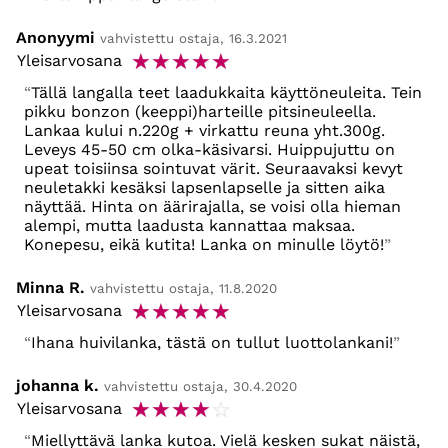
Anonyymi
vahvistettu ostaja, 16.3.2021
☆
☆
☆
☆
☆
Yleisarvosana
Tällä langalla teet laadukkaita käyttöneuleita. Tein
pikku bonzon (keeppi)harteille pitsineuleella.
Lankaa kului n.220g + virkattu reuna yht.300g.
Leveys 45-50 cm olka-käsivarsi. Huippujuttu on
upeat toisiinsa sointuvat värit. Seuraavaksi kevyt
neuletakki kesäksi lapsenlapselle ja sitten aika
näyttää. Hinta on äärirajalla, se voisi olla hieman
alempi, mutta laadusta kannattaa maksaa.
Konepesu, eikä kutita! Lanka on minulle löytö!
Minna R.
vahvistettu ostaja, 11.8.2020
☆
☆
☆
☆
☆
Yleisarvosana
Ihana huivilanka, tästä on tullut luottolankani!
johanna k.
vahvistettu ostaja, 30.4.2020
☆
☆
☆
☆
☆
Yleisarvosana
Miellyttävä lanka kutoa. Vielä kesken sukat näistä,