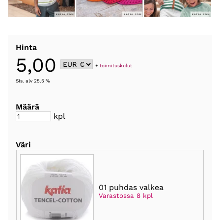
Hinta
5,00
+
toimituskulut
Sis. alv 25.5 %
Määrä
kpl
Väri
01 puhdas valkea
Varastossa 8 kpl