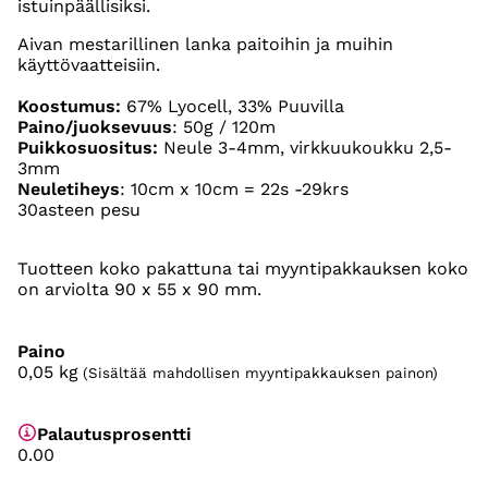
istuinpäällisiksi.
Aivan mestarillinen lanka paitoihin ja muihin
käyttövaatteisiin.
Koostumus:
67% Lyocell, 33% Puuvilla
Paino/juoksevuus
: 50g / 120m
Puikkosuositus:
Neule 3-4mm, virkkuukoukku 2,5-
3mm
Neuletiheys
: 10cm x 10cm = 22s -29krs
30asteen pesu
Tuotteen koko pakattuna tai myyntipakkauksen koko
on arviolta 90 x 55 x 90 mm.
Paino
0,05
kg
(Sisältää mahdollisen myyntipakkauksen painon)
Palautusprosentti
0.00