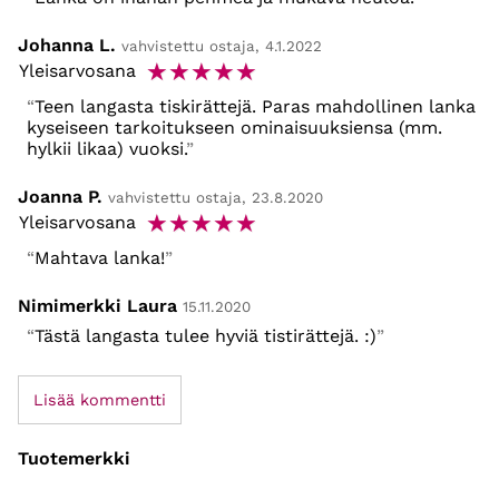
Johanna L.
vahvistettu ostaja, 4.1.2022
☆
☆
☆
☆
☆
Yleisarvosana
Teen langasta tiskirättejä. Paras mahdollinen lanka
kyseiseen tarkoitukseen ominaisuuksiensa (mm.
hylkii likaa) vuoksi.
Joanna P.
vahvistettu ostaja, 23.8.2020
☆
☆
☆
☆
☆
Yleisarvosana
Mahtava lanka!
Nimimerkki Laura
15.11.2020
Tästä langasta tulee hyviä tistirättejä. :)
Lisää kommentti
Tuotemerkki