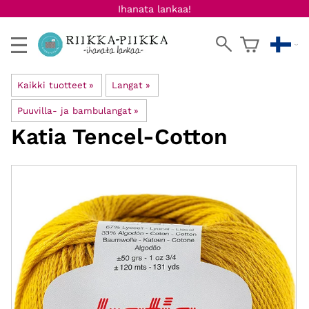
Ihanata lankaa!
Kaikki tuotteet
‪»
Langat
‪»
Puuvilla- ja bambulangat
‪»
Katia
Tencel-Cotton