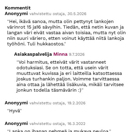
Kommentit
Anonyymi
vahvistettu ostaja, 30.5.2026
Hei, ikävä sanoa, mutta olin pettynyt lankojen
värinrot 15 ja16 sävyihin. Tiedän, että netin kuvan ja
langan väri eivät vastaa aivan toisiaa, mutta nyt olin
niin suuri väriero, etten voinut käyttää niitä lankoja
työhöni. Tuli hukkaostos.
Asiakaspalvelija
Minna
9.7.2026
Voi harmitus, etteivät värit vastanneet
odotuksiasi. Se on totta, että usein värit
muuttuvat kuvissa ja eri laitteilla katsottaessa
joskus turhankin paljon. Voimme tarvittaessa
aina ottaa ja lähettää lisäkuvia, mikäli tarvitsee
jonkun todella täsmävärin :)
Anonyymi
vahvistettu ostaja, 19.2.2026
Hyvä
Anonyymi
vahvistettu ostaja, 16.3.2022
Lanka on ihanan pehmeä ja mukava neuloa.