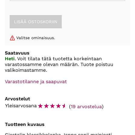
Valitse ominaisuus.
Saatavuus
Heti
. Voit tilata tätä tuotetta korkeintaan
varastossamme olevan määrän. Tuote poistuu
valikoimastamme.
Varastotilanne ja saapuvat
Arvostelut
☆
☆
☆
☆
☆
Yleisarvosana
(
19 arvostelua
)
Tuotteen kuvaus
Gjestalin klassikkolanka Janne sopii mainiosti