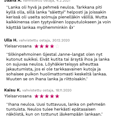
Jaana A.
vahvistettu ostaja, 4.2.2021
Lanka oli hyvä ja pehmeä neuloa. Tarkkana piti
kyllä olla, sillä lanka "säiettyi" helposti ja joissakin
kerissä oli useita solmuja pienelläkin välillä. Mutta
kaikkinensa olen tyytyväinen lopputulokseen ja voin
käyttää lankaa myöhemminkin 👍
Ulla H.
vahvistettu ostaja, 30.12.2020
☆
☆
☆
☆
☆
Yleisarvosana
Silkinpehmoinen Gjestal Janne-langat olen nyt
kutonut sukiksi. Eivät kutita tai ärsytä ihoa ja lanka
on sujuvaa neuloa. Löyhäkierteisyys aiheuttaa
jakautumista, jos ei ole tarkkaavainen kutoja ja
sohaisee puikon huolimattomasti keskeltä lankaa.
Muuten se on ihana lanka ja riittoisakin.
Kaisu K.
vahvistettu ostaja, 18.11.2020
☆
☆
☆
☆
☆
Yleisarvosana
Ihana neuloa. Uusi tuttavuus, lanka on pehmeän
tuntuista. Neulos tulee herkästi epätasaisen
näköistä, kun on tottunut jäykempään lankaan.