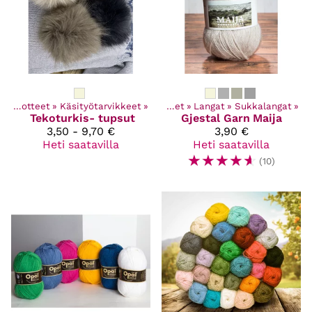
Kaikki tuotteet
‪»
Käsityötarvikkeet
‪»
Kaikki tuotteet
‪»
Langat
‪»
Sukkalangat
‪»
Tekoturkis- tupsut
Gjestal Garn
Maija
3,50 - 9,70 €
3,90 €
Heti saatavilla
Heti saatavilla
☆
☆
☆
☆
☆
(10)