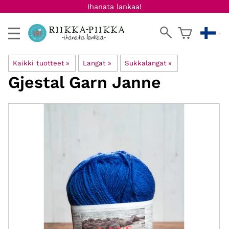
Ihanata lankaa!
Kaikki tuotteet
‪»
Langat
‪»
Sukkalangat
‪»
Gjestal Garn
Janne