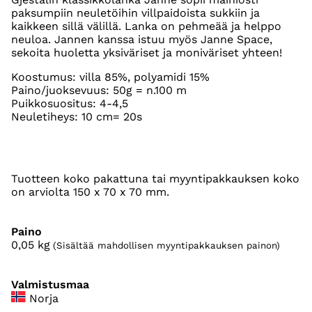
paksumpiin neuletöihin villpaidoista sukkiin ja
kaikkeen sillä välillä. Lanka on pehmeää ja helppo
neuloa. Jannen kanssa istuu myös Janne Space,
sekoita huoletta yksiväriset ja moniväriset yhteen!
Koostumus:
villa 85%, polyamidi 15%
Paino/juoksevuus:
50g = n.100 m
Puikkosuositus:
4-4,5
Neuletiheys: 10 cm=
2
0s
Tuotteen koko pakattuna tai myyntipakkauksen koko
on arviolta 150 x 70 x 70 mm.
Paino
0,05
kg
(Sisältää mahdollisen myyntipakkauksen painon)
Valmistusmaa
Norja