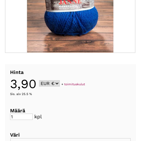
Hinta
3,90
+
toimituskulut
Sis. alv 25.5 %
Määrä
kpl
Väri