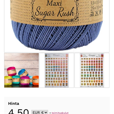
Hinta
4,50
+
toimituskulut