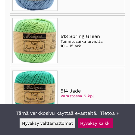
513 Spring Green
Toimitusaika arviolta
10 - 15 vrk
.
514 Jade
Varastossa 5 kpl
Tämä verkkosivu käyttää evästeitä.
Tietoa »
Hyväksy välttämättömät
Hyväksy kaikki