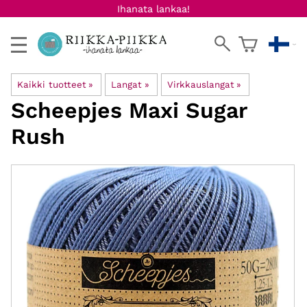
Ihanata lankaa!
Kaikki tuotteet
‪»
Langat
‪»
Virkkauslangat
‪»
Scheepjes
Maxi Sugar
Rush