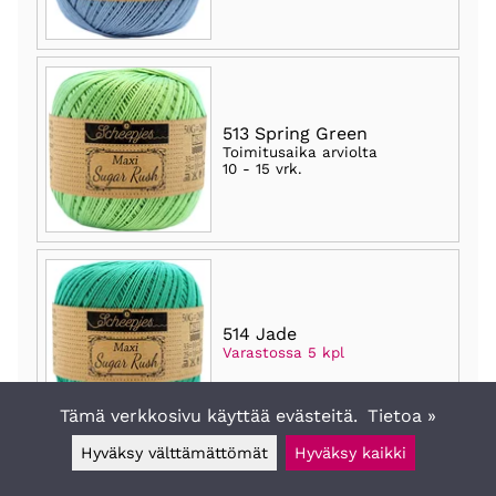
513 Spring Green
Toimitusaika arviolta
10 - 15 vrk
.
514 Jade
Varastossa 5 kpl
Tämä verkkosivu käyttää evästeitä.
Tietoa »
Hyväksy välttämättömät
Hyväksy kaikki