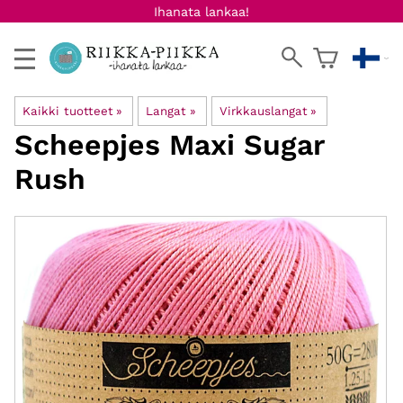
Ihanata lankaa!
Kaikki tuotteet
‪»
Langat
‪»
Virkkauslangat
‪»
Scheepjes
Maxi Sugar
Rush