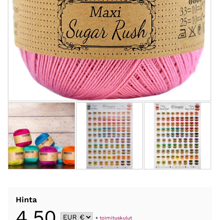
Hinta
4,50
+
toimituskulut