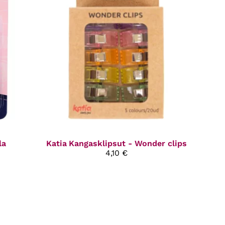
la
Katia
Kangasklipsut - Wonder clips
4,10 €