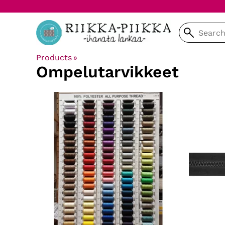
Products
‪»
Ompelutarvikkeet