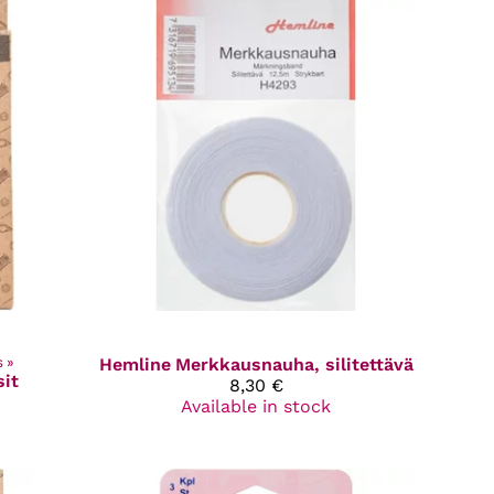
s
‪»
Hemline
Merkkausnauha, silitettävä
it
8,30 €
Available in stock