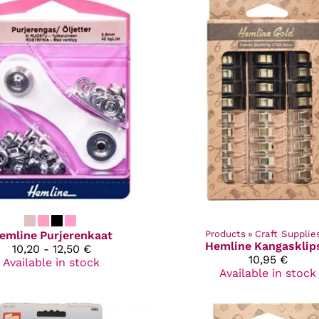
emline
Purjerenkaat
Products
‪»
Craft Supplie
Hemline
Kangasklips
10,20 - 12,50 €
10,95 €
Available in stock
Available in stock