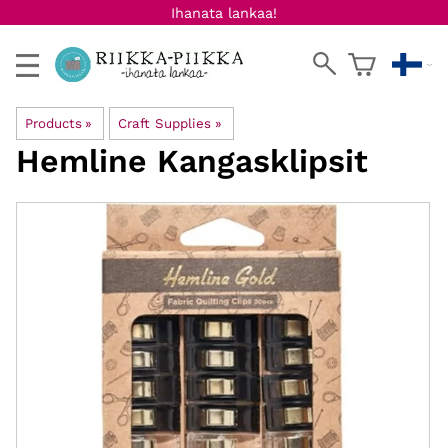
Ihanata lankaa!
Products
‪»
Craft Supplies
‪»
Hemline
Kangasklipsit