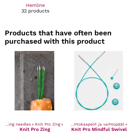
Hemline
32 products
Products that have often been
purchased with this product
ts
‪»
Craft Supplies
Knitting needles
‪»
Knit Pro Zing
‪»
Knitting needles
‪»
‪»
Irtokaapelit ja vaihtopäät
‪»
Knit Pro
Zing
Knit Pro
Mindful Swivel