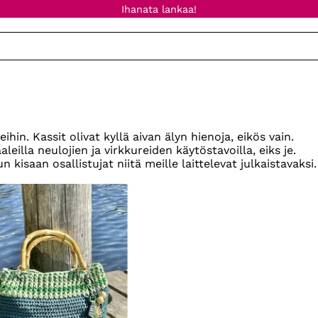
Ihanata lankaa!
hin. Kassit olivat kyllä aivan älyn hienoja, eikös vain.
leilla neulojien ja virkkureiden käytöstavoilla, eiks je.
kisaan osallistujat niitä meille laittelevat julkaistavaksi.