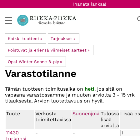
Ihanata lankaa!
Kaikki tuotteet
‪»
Tarjoukset
‪»
Poistuvat ja eriensä viimeiset aarteet
‪»
Opal Winter Sonne 8-ply
‪»
Varastotilanne
Tämän tuotteen toimitusaika on
heti
, jos sitä on
vapaana varastossamme ja muuten arviolta
3 - 15 vrk
tilauksesta. Arvion luotettavuus on hyvä.
Tuote
Verkosta
Suonenjoki
Tulossa
Lisää os
toimitettavissa
lisää
arviolta
11430
-
-
turkoosi