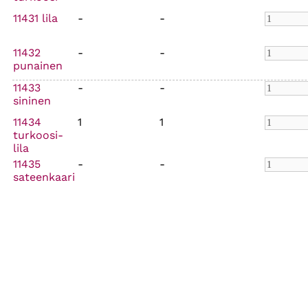
11431 lila
-
-
11432
-
-
punainen
11433
-
-
sininen
11434
1
1
turkoosi-
lila
11435
-
-
sateenkaari