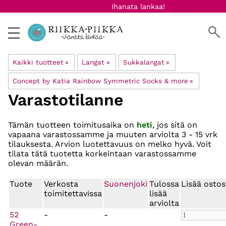
Ihanata lankaa!
Kaikki tuotteet
‪»
Langat
‪»
Sukkalangat
‪»
Concept by Katia Rainbow Symmetric Socks & more
‪»
Varastotilanne
Tämän tuotteen toimitusaika on
heti
, jos sitä on
vapaana varastossamme ja muuten arviolta
3 - 15 vrk
tilauksesta. Arvion luotettavuus on melko hyvä. Voit
tilata tätä tuotetta korkeintaan varastossamme
olevan määrän.
Tuote
Verkosta
Suonenjoki
Tulossa
Lisää ostos
toimitettavissa
lisää
arviolta
52
-
-
Green-