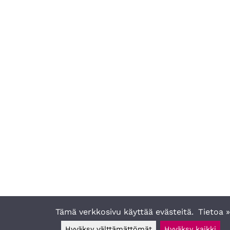
Tämä verkkosivu käyttää evästeitä.
Tietoa 
Hyväksy välttämättömät
Hyväksy kaikki