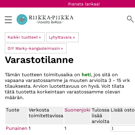
Ihanata lankaa!
Kaikki tuotteet
‪»
Lyhyttavara
‪»
DIY Marky-kangasleimasin
‪»
Varastotilanne
Tämän tuotteen toimitusaika on
heti
, jos sitä on
vapaana varastossamme ja muuten arviolta
3 - 15 vrk
tilauksesta. Arvion luotettavuus on hyvä. Voit tilata
tätä tuotetta korkeintaan varastossamme olevan
määrän.
Tuote
Verkosta
Suonenjoki
Tulossa
Lisää osto
toimitettavissa
lisää
arviolta
Punainen
1
1