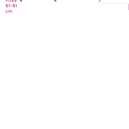
Pitkä
4
4
61-91
cm