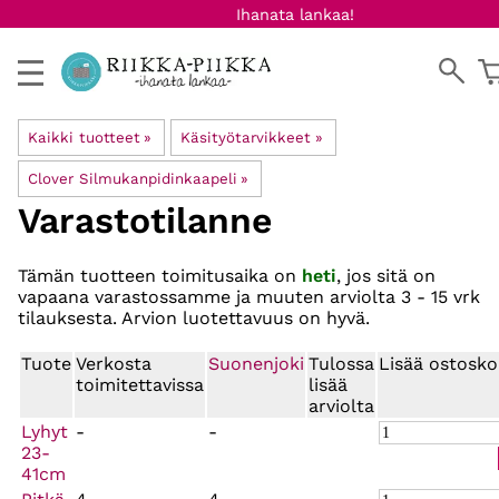
Ihanata lankaa!
Kaikki tuotteet
‪»
Käsityötarvikkeet
‪»
Clover Silmukanpidinkaapeli
‪»
Varastotilanne
Tämän tuotteen toimitusaika on
heti
, jos sitä on
vapaana varastossamme ja muuten arviolta
3 - 15 vrk
tilauksesta. Arvion luotettavuus on hyvä.
Tuote
Verkosta
Suonenjoki
Tulossa
Lisää ostosko
toimitettavissa
lisää
arviolta
Lyhyt
-
-
23-
41cm