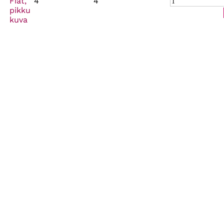
Fiat,
4
4
pikku
kuva