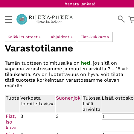
Ihanata lankaa!
Kaikki tuotteet
‪»
Lahjaideat
‪»
Fiat-kukkaro
‪»
Varastotilanne
Tämän tuotteen toimitusaika on
heti
, jos sitä on
vapaana varastossamme ja muuten arviolta
3 - 15 vrk
tilauksesta. Arvion luotettavuus on hyvä. Voit tilata
tätä tuotetta korkeintaan varastossamme olevan
määrän.
Tuote
Verkosta
Suonenjoki
Tulossa
Lisää ostosko
toimitettavissa
lisää
arviolta
Fiat,
3
3
iso
kuva