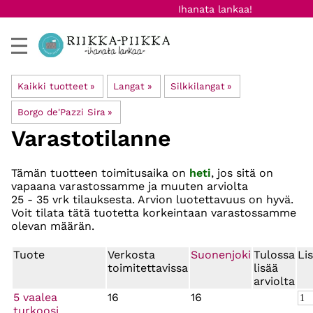
Ihanata lankaa!
Kaikki tuotteet
‪»
Langat
‪»
Silkkilangat
‪»
Borgo de'Pazzi Sira
‪»
Varastotilanne
Tämän tuotteen toimitusaika on
heti
, jos sitä on
vapaana varastossamme ja muuten arviolta
25 - 35 vrk
tilauksesta. Arvion luotettavuus on hyvä.
Voit tilata tätä tuotetta korkeintaan varastossamme
olevan määrän.
Tuote
Verkosta
Suonenjoki
Tulossa
Li
toimitettavissa
lisää
arviolta
5 vaalea
16
16
turkoosi