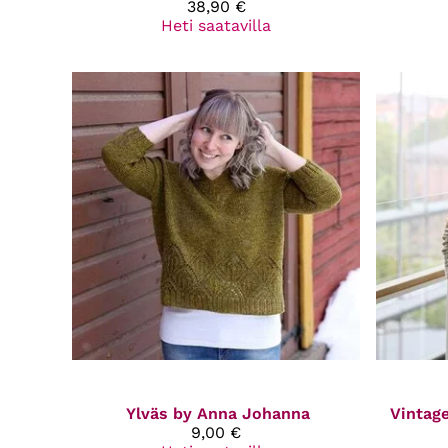
38,90 €
Heti saatavilla
Ylväs by Anna Johanna
Vintag
9,00 €