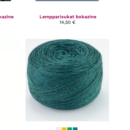
kazine
Lempparisukat bokazine
14,50 €