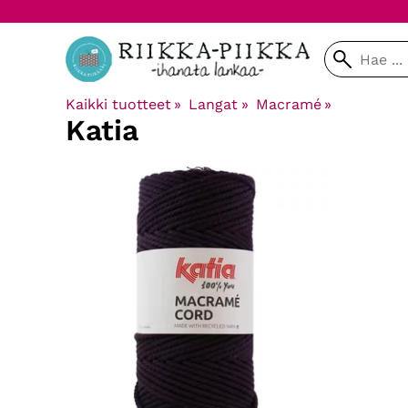
Kaikki tuotteet
‪»
Langat
‪»
Macramé
‪»
Katia