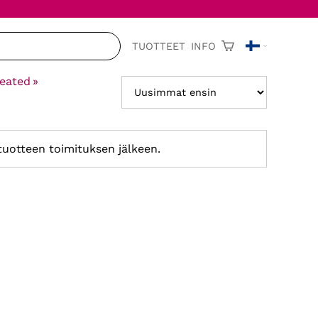
TUOTTEET
INFO
reated
‪»
 tuotteen toimituksen jälkeen.