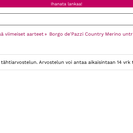
Ihanata lankaa!
sä viimeiset aarteet
‪»
Borgo de'Pazzi Country Merino unt
tähtiarvostelun. Arvostelun voi antaa aikaisintaan 14 vrk