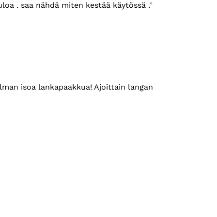
uloa . saa nähdä miten kestää käytössä .
 ilman isoa lankapaakkua! Ajoittain langan