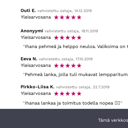
Outi E.
vahvistettu ostaja, 14.12.2019
☆
☆
☆
☆
☆
Yleisarvosana
Anonyymi
vahvistettu ostaja, 18.11.2019
☆
☆
☆
☆
☆
Yleisarvosana
Ihana pehmeä ja helppo neuloa. Valikoima on t
Eeva N.
vahvistettu ostaja, 17.10.2019
☆
☆
☆
☆
☆
Yleisarvosana
Pehmeä lanka, jolla tuli mukavat lempparitumpu
Pirkko-Liisa K.
vahvistettu ostaja, 22.7.2019
☆
☆
☆
☆
☆
Yleisarvosana
Ihanaa lankaa ja toimitus todella nopea 👍🏻
Tämä verkkosi