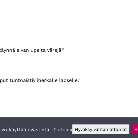
äynnä aivan upeita värejä.
t tuntoaistiyliherkälle lapselle.
vu käyttää evästeitä.
Tietoa »
Hyväksy välttämättömät
H