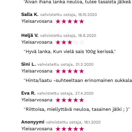
Aivan ihana lanka neuloa, tulee tasaista jälkeä 
Salla K.
vahvistettu ostaja, 16.10.2020
☆
☆
☆
☆
☆
Yleisarvosana
Heljä V.
vahvistettu ostaja, 18.6.2020
☆
☆
☆
☆
☆
Yleisarvosana
Hyvä lanka. Kun vielä sais 100g kerissä.
Sini L.
vahvistettu ostaja, 31.3.2020
☆
☆
☆
☆
☆
Yleisarvosana
Hinta/laatu -suhteeltaan erinomainen sukkalan
Eva R.
vahvistettu ostaja, 27.4.2020
☆
☆
☆
☆
☆
Yleisarvosana
Riittoisa, miellyttävä neuloa, tasainen jälki ; )
Anonyymi
vahvistettu ostaja, 18.1.2020
☆
☆
☆
☆
☆
Yleisarvosana