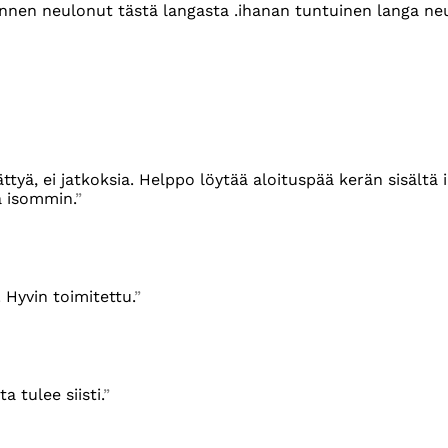
t ennen neulonut tästä langasta .ihanan tuntuinen langa ne
rättyä, ei jatkoksia. Helppo löytää aloituspää kerän sisältä
a isommin.
 Hyvin toimitettu.
 tulee siisti.