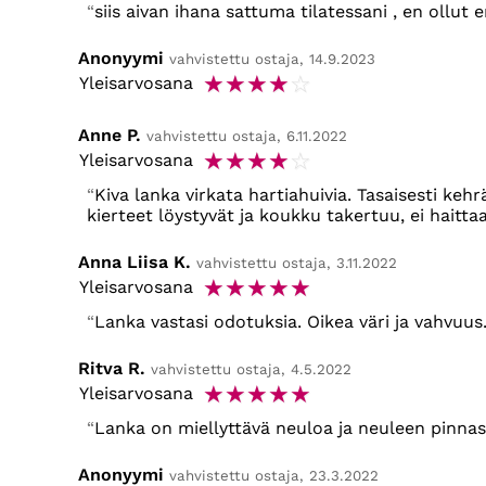
siis aivan ihana sattuma tilatessani , en ollu
Anonyymi
vahvistettu ostaja, 14.9.2023
☆
☆
☆
☆
☆
Yleisarvosana
Anne P.
vahvistettu ostaja, 6.11.2022
☆
☆
☆
☆
☆
Yleisarvosana
Kiva lanka virkata hartiahuivia. Tasaisesti keh
kierteet löystyvät ja koukku takertuu, ei haitta
Anna Liisa K.
vahvistettu ostaja, 3.11.2022
☆
☆
☆
☆
☆
Yleisarvosana
Lanka vastasi odotuksia. Oikea väri ja vahvuus.
Ritva R.
vahvistettu ostaja, 4.5.2022
☆
☆
☆
☆
☆
Yleisarvosana
Lanka on miellyttävä neuloa ja neuleen pinnasta
Anonyymi
vahvistettu ostaja, 23.3.2022