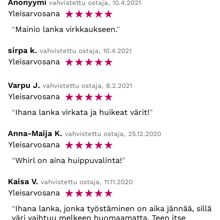
Anonyymi
vahvistettu ostaja, 10.4.2021
☆
☆
☆
☆
☆
Yleisarvosana
Mainio lanka virkkaukseen.
sirpa k.
vahvistettu ostaja, 10.4.2021
☆
☆
☆
☆
☆
Yleisarvosana
Varpu J.
vahvistettu ostaja, 8.2.2021
☆
☆
☆
☆
☆
Yleisarvosana
Ihana lanka virkata ja huikeat värit!
Anna-Maija K.
vahvistettu ostaja, 25.12.2020
☆
☆
☆
☆
☆
Yleisarvosana
Whirl on aina huippuvalinta!
Kaisa V.
vahvistettu ostaja, 11.11.2020
☆
☆
☆
☆
☆
Yleisarvosana
Ihana lanka, jonka työstäminen on aika jännää, sillä
väri vaihtuu melkeen huomaamatta. Teen itse