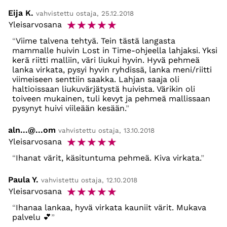
Eija K.
vahvistettu ostaja, 25.12.2018
☆
☆
☆
☆
☆
Yleisarvosana
Viime talvena tehtyä. Tein tästä langasta
mammalle huivin Lost in Time-ohjeella lahjaksi. Yksi
kerä riitti malliin, väri liukui hyvin. Hyvä pehmeä
lanka virkata, pysyi hyvin ryhdissä, lanka meni/riitti
viimeiseen senttiin saakka. Lahjan saaja oli
haltioissaan liukuvärjätystä huivista. Värikin oli
toiveen mukainen, tuli kevyt ja pehmeä mallissaan
pysynyt huivi viileään kesään.
aln...@...om
vahvistettu ostaja, 13.10.2018
☆
☆
☆
☆
☆
Yleisarvosana
Ihanat värit, käsituntuma pehmeä. Kiva virkata.
Paula Y.
vahvistettu ostaja, 12.10.2018
☆
☆
☆
☆
☆
Yleisarvosana
Ihanaa lankaa, hyvä virkata kauniit värit. Mukava
palvelu 💕