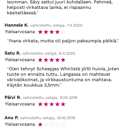
isomman. Sävy sattui juuri kohdalleen. Pehmeä,
helposti virkattava lanka, ei rispaannu
käsiteltäessä.
Hannele K.
vahvistettu ostaja, 7.4.2020
☆
☆
☆
☆
☆
Yleisarvosana
Ihana virkata, mutta oli paljon paksumpia pätkiä.
Satu R.
vahvistettu ostaja, 6.4.2020
☆
☆
☆
☆
☆
Yleisarvosana
Olen tehnyt Scheepjes Whirlistä yli10 huivia, joten
tuote on ennalta tuttu. Langassa on mahtavat
värivalikoimat, ja virkkaustuntuma on mahtava.
Käytän koukkua 3,5mm.
Päivi R.
vahvistettu ostaja, 31.10.2019
☆
☆
☆
☆
☆
Yleisarvosana
Anu P.
vahvistettu ostaja, 30.10.2019
☆
☆
☆
☆
☆
Yleisarvosana