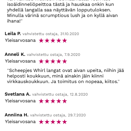
isoäidinneliöpeittoa tästä ja hauskaa onkin kun
yhdellä langalla saa näyttävän lopputuloksen.
Minulla värinä scrumptious lush ja on kyllä aivan
ihana!
Leila P.
vahvistettu ostaja, 31.10.2020
☆
☆
☆
☆
☆
Yleisarvosana
Anneli K.
vahvistettu ostaja, 7.9.2020
☆
☆
☆
☆
☆
Yleisarvosana
Scheepjes Whirl langat ovat aivan upeita, niihin jää
helposti koukkuun, minä ainakin jäin kiinni
virkkauskoukkuun. Ja toimitus on nopeaa, kiitos.
Svetlana A.
vahvistettu ostaja, 12.8.2020
☆
☆
☆
☆
☆
Yleisarvosana
Anniina H.
vahvistettu ostaja, 29.7.2020
☆
☆
☆
☆
☆
Yleisarvosana