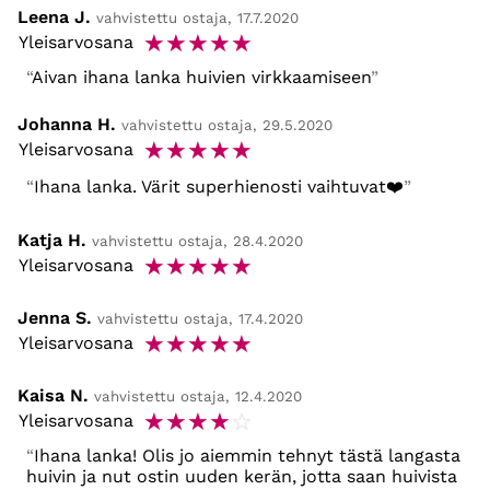
Leena J.
vahvistettu ostaja, 17.7.2020
☆
☆
☆
☆
☆
Yleisarvosana
Aivan ihana lanka huivien virkkaamiseen
Johanna H.
vahvistettu ostaja, 29.5.2020
☆
☆
☆
☆
☆
Yleisarvosana
Ihana lanka. Värit superhienosti vaihtuvat❤️
Katja H.
vahvistettu ostaja, 28.4.2020
☆
☆
☆
☆
☆
Yleisarvosana
Jenna S.
vahvistettu ostaja, 17.4.2020
☆
☆
☆
☆
☆
Yleisarvosana
Kaisa N.
vahvistettu ostaja, 12.4.2020
☆
☆
☆
☆
☆
Yleisarvosana
Ihana lanka! Olis jo aiemmin tehnyt tästä langasta
huivin ja nut ostin uuden kerän, jotta saan huivista