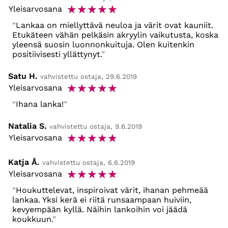
☆
☆
☆
☆
☆
Yleisarvosana
Lankaa on miellyttävä neuloa ja värit ovat kauniit.
Etukäteen vähän pelkäsin akryylin vaikutusta, koska
yleensä suosin luonnonkuituja. Olen kuitenkin
positiivisesti yllättynyt.
Satu H.
vahvistettu ostaja, 29.6.2019
☆
☆
☆
☆
☆
Yleisarvosana
Ihana lanka!
Natalia S.
vahvistettu ostaja, 9.6.2019
☆
☆
☆
☆
☆
Yleisarvosana
Katja Å.
vahvistettu ostaja, 6.6.2019
☆
☆
☆
☆
☆
Yleisarvosana
Houkuttelevat, inspiroivat värit, ihanan pehmeää
lankaa. Yksi kerä ei riitä runsaampaan huiviin,
kevyempään kyllä. Näihin lankoihin voi jäädä
koukkuun.