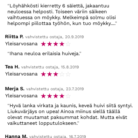
Löyhähkösti kierretty 6 säiettä, jakaantuu
neuloessa helposti. Toiseen väriin säikeen
vaihtuessa on möykky. Melkeimpä solmu olisi
helpompi piilottaa työhön, kun tuo möykky....
Riitta P.
vahvistettu ostaja, 20.9.2019
☆
☆
☆
☆
☆
Yleisarvosana
Ihana neuloa erilaisia huiveja.
Tea H.
vahvistettu ostaja, 15.8.2019
☆
☆
☆
☆
☆
Yleisarvosana
Merja S.
vahvistettu ostaja, 23.7.2019
☆
☆
☆
☆
☆
Yleisarvosana
Hyvä lanka virkata ja kaunis, keveä huivi siitä syntyi.
Liukuvärjäys on upea! Ainoa miinus siellä täällä
olevat muutamat paksummat kohdat. Mutta eivät
vaikuttaneet lopputulokseen.
Hanna M.
vahvistettu ostaja, 16.7.2019