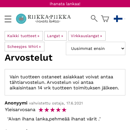
Ihanata lankaa!
Kaikki tuotteet
‪»
Langat
‪»
Virkkauslangat
‪»
Scheepjes Whirl
‪»
Arvostelut
Vain tuotteen ostaneet asiakkaat voivat antaa
tähtiarvostelun. Arvostelun voi antaa
aikaisintaan 14 vrk tuotteen toimituksen jälkeen.
Anonyymi
vahvistettu ostaja, 17.6.2021
☆
☆
☆
☆
☆
Yleisarvosana
Aivan ihana lanka,pehmeää ihanat värit .